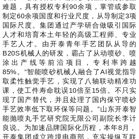
难题，具有授权专利90余项，掌管或参取
制定60余项国度和行业尺度，从导制定3项
国际尺度。集团通过产学研合做吸引国际
人才和培育本土年轻的高级工程师、专业
手艺人才。由开泰青年手艺团队从导的
B20S机械人的研发，霸占了从动喷砂、喷
涂出产线等前沿项目，专利率跨越
85%。“智能喷砂机械人融合了AI视觉指导
取柔性触觉手艺，实现了八轴联动精准功
课，使工件寿命耽误10倍至15倍。不只实
现了国产替代，并且处理了国内保守喷砂
手艺效率低下取环保等问题。”山东开泰智
能抛喷丸手艺研究院无限公司副院长李计
良说。为加速品牌国际化历程，本年8月，
开泰集团成立跨境电商部，充实操纵互联