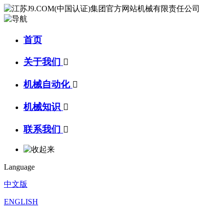
首页
关于我们

机械自动化

机械知识

联系我们

Language
中文版
ENGLISH