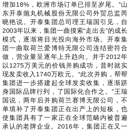
增加18%，欧洲市场订单已排至岁尾。”山
东开泰抛丸机械股份无限公司外贸总监芮
晓艳说。开泰集团总司理王瑞国引见，自
2003年以来，集团一曲摸索“走出去”的成长
模式，逐渐将目光投向海外市场。开泰集
团一曲取荷兰爱博特无限公司连结密符合
做，营业量呈逐年上升趋向。并于2012年
以1275万美元的价钱并购成功，昔时就实
现发卖收入1740万欧元。“此次并购，帮帮
集团进一步搭建起全球发卖收集，逐渐跻
身国际品牌行列，了国际化合作之。”王瑞
国说，两年后并购荷兰赛博无限公司，不
单填补了开泰集团正在出产上的短板，也
使集团具有了一家正在全球范畴内被普遍
承认的老牌企业。2016年，集团正在又一