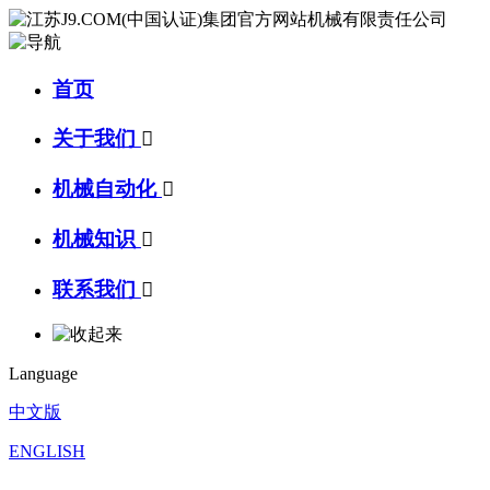
首页
关于我们

机械自动化

机械知识

联系我们

Language
中文版
ENGLISH