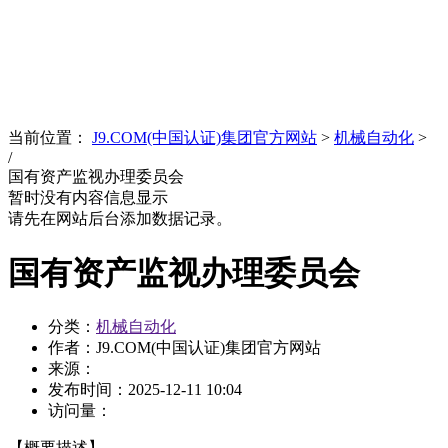
News
文化品牌
当前位置：
J9.COM(中国认证)集团官方网站
>
机械自动化
>
/
国有资产监视办理委员会
暂时没有内容信息显示
请先在网站后台添加数据记录。
国有资产监视办理委员会
分类：
机械自动化
作者：J9.COM(中国认证)集团官方网站
来源：
发布时间：
2025-12-11 10:04
访问量：
【概要描述】