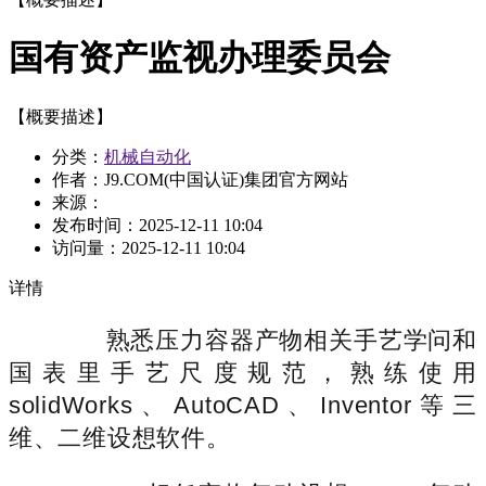
国有资产监视办理委员会
【概要描述】
分类：
机械自动化
作者：J9.COM(中国认证)集团官方网站
来源：
发布时间：
2025-12-11 10:04
访问量：
2025-12-11 10:04
详情
熟悉压力容器产物相关手艺学问和
国表里手艺尺度规范，熟练使用
solidWorks、AutoCAD、Inventor等三
维、二维设想软件。