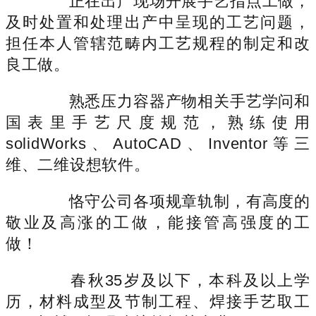
正在出产现场开展手艺指点工做，
及时处置和处理出产中呈现的工艺问题，
担任本人管辖范畴内工艺规程的制定和改
良工做。
熟悉压力容器产物相关手艺学问和
国表里手艺尺度规范，熟练使用
solidWorks、AutoCAD、Inventor等三
维、二维设想软件。
恪守公司各项规章轨制，有高度的
敬业及高涨的工做，能接管高强度的工
做！
春秋35岁及以下，本科及以上学
历，材料成型及节制工程、焊接手艺取工