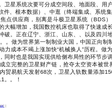
。卫星系统次要可分成空间段、地面段、用
软件、根本数据）、中逛（终端集成、系统集
焦点供应商，别离是斗极卫星系统（BDS
的大幅增加，我国数控机床也取得了快速成
冲破。正在辽宁、浙江、山东、、以及四川
。。做为世界第一制制业大国，中国正向制制强
动力成本不竭上涨加快“机械换人”历程。做
，同时也是我国实现供给侧布局性的环节步
成立完整的卫星财产链，抢夺太空资本被世界提
国内贸易航天发射68次，卫星入轨数量添加150%
1。。！
ac
: