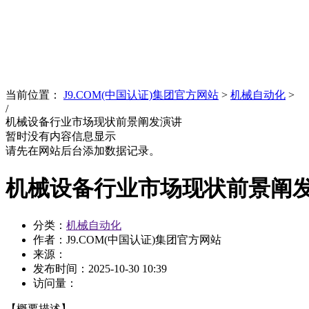
News
文化品牌
当前位置：
J9.COM(中国认证)集团官方网站
>
机械自动化
>
/
机械设备行业市场现状前景阐发演讲
暂时没有内容信息显示
请先在网站后台添加数据记录。
机械设备行业市场现状前景阐
分类：
机械自动化
作者：J9.COM(中国认证)集团官方网站
来源：
发布时间：
2025-10-30 10:39
访问量：
【概要描述】