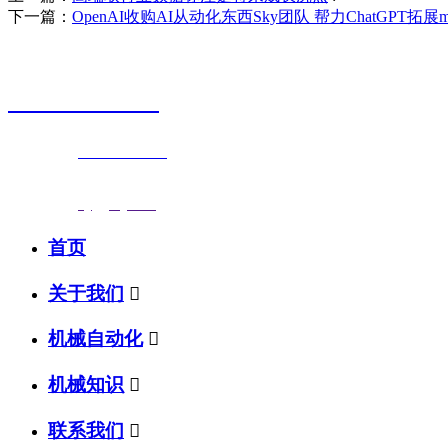
下一篇：
OpenAI收购AI从动化东西Sky团队 帮力ChatGPT拓展m
销售热线
0523-87590811
联系电话：
0523-87590811
传真号码：0523-87686463
邮箱地址：
nj@jsnj.com
首页
关于我们

机械自动化

机械知识

联系我们
