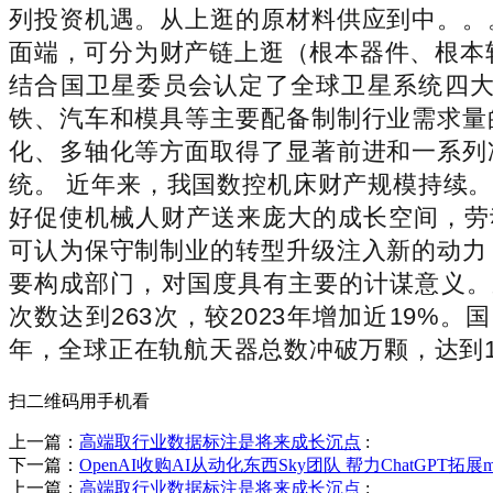
列投资机遇。从上逛的原材料供应到中。。
面端，可分为财产链上逛（根本器件、根本
结合国卫星委员会认定了全球卫星系统四大
铁、汽车和模具等主要配备制制行业需求量
化、多轴化等方面取得了显著前进和一系列
统。 近年来，我国数控机床财产规模持续。
好促使机械人财产送来庞大的成长空间，劳
可认为保守制制业的转型升级注入新的动力
要构成部门，对国度具有主要的计谋意义。
次数达到263次，较2023年增加近19%。
年，全球正在轨航天器总数冲破万颗，达到1
扫二维码用手机看
上一篇：
高端取行业数据标注是将来成长沉点
:
下一篇：
OpenAI收购AI从动化东西Sky团队 帮力ChatGPT拓展m
上一篇：
高端取行业数据标注是将来成长沉点
: