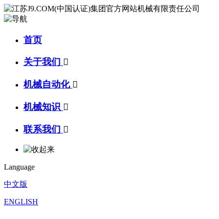
首页
关于我们

机械自动化

机械知识

联系我们

Language
中文版
ENGLISH