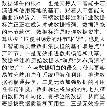
数据降生的根本，也是支持人工智能手艺
演进和使用落地的基石。跟着人工智能向
垂曲范畴渗入，高端数据标注和行业数据
标注正正在成为冲破数据瓶颈、数据潜能
的环节载体。数据标注是毗连数据资本、
算法模子取使用场景的环节“桥梁”，也是人
工智能高质量数据集扶植的基石取焦点出
产环节。一是无效推进数据畅通和共享。
数据标注将原始数据从“消息”为布局清晰
的“资产”，付与数据明白的语义，使其更容
易被分歧用户和系统理解和利用，推进数
据的畅通共享。二是无效加强数据的可用
性和精准度。数据标注将原始的乱七八糟
的数据为布局化、有标签的数据，从而显
著提拔数据质量和可用性。三是无效提高