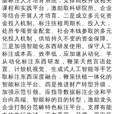
据标注人才培育系统，支撑高校开设相关
课程和实践平台，激励取科研院所、企业
等结合开展人才培育。二是成立多元化资
金投入机制。标注扶植周期长、投入大，
处所专项资金配套、社会本钱参取的多元
化投入机制，供给持久不变的资金保障。
三是加强智能化东西研发使用。保守人工
标注成本高、效率低，应加速从动化、半
从动化标注东西研发，鞭策天然言语处
置、计较机视觉、生成式人工智能等手艺
取标注东西深度融合，鞭策扶植一体化的
智能标注平台。四是推进财产转型升级，
加强示范引领。应指导数据标注企业和平
台向高端、智能标的目的转型，激励龙头
企业打制分范畴特色标注平台。支撑有能