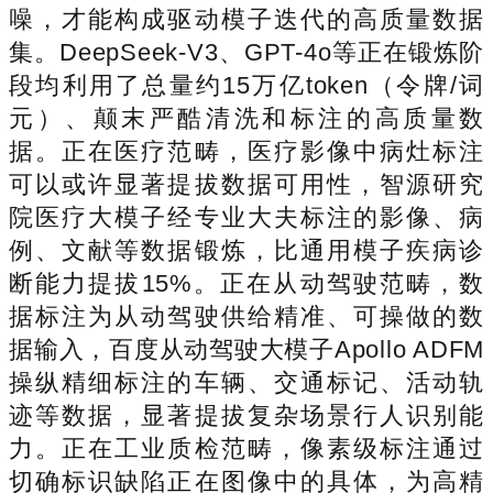
噪，才能构成驱动模子迭代的高质量数据
集。DeepSeek-V3、GPT-4o等正在锻炼阶
段均利用了总量约15万亿token（令牌/词
元）、颠末严酷清洗和标注的高质量数
据。正在医疗范畴，医疗影像中病灶标注
可以或许显著提拔数据可用性，智源研究
院医疗大模子经专业大夫标注的影像、病
例、文献等数据锻炼，比通用模子疾病诊
断能力提拔15%。正在从动驾驶范畴，数
据标注为从动驾驶供给精准、可操做的数
据输入，百度从动驾驶大模子Apollo ADFM
操纵精细标注的车辆、交通标记、活动轨
迹等数据，显著提拔复杂场景行人识别能
力。正在工业质检范畴，像素级标注通过
切确标识缺陷正在图像中的具体，为高精