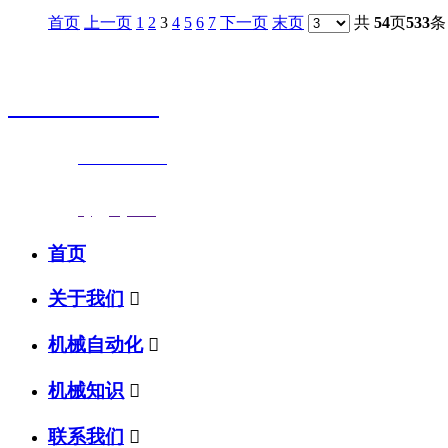
首页
上一页
1
2
3
4
5
6
7
下一页
末页
共
54
页
533
条
销售热线
0523-87590811
联系电话：
0523-87590811
传真号码：0523-87686463
邮箱地址：
nj@jsnj.com
首页
关于我们

机械自动化

机械知识

联系我们
