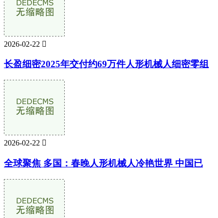
2026-02-22

长盈细密2025年交付约69万件人形机械人细密零组
2026-02-22

全球聚焦 多国：春晚人形机械人冷艳世界 中国已