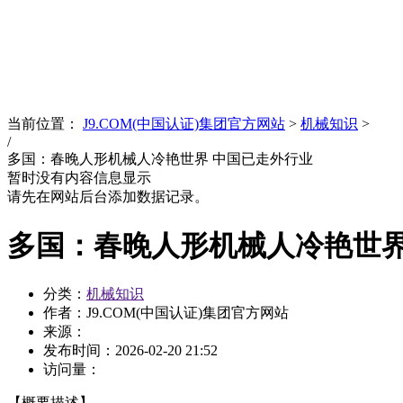
News
文化品牌
当前位置：
J9.COM(中国认证)集团官方网站
>
机械知识
>
/
多国：春晚人形机械人冷艳世界 中国已走外行业
暂时没有内容信息显示
请先在网站后台添加数据记录。
多国：春晚人形机械人冷艳世界
分类：
机械知识
作者：J9.COM(中国认证)集团官方网站
来源：
发布时间：
2026-02-20 21:52
访问量：
【概要描述】