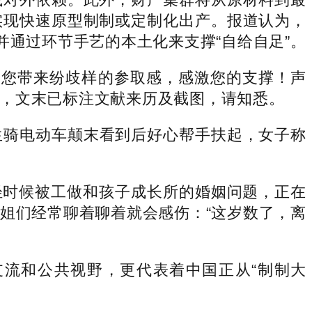
实现快速原型制制或定制化出产。报道认为，
并通过环节手艺的本土化来支撑“自给自足”。
您带来纷歧样的参取感，感激您的支撑！声
，文末已标注文献来历及截图，请知悉。
生骑电动车颠末看到后好心帮手扶起，女子称
时候被工做和孩子成长所的婚姻问题，正在
姐们经常聊着聊着就会感伤：“这岁数了，离
流和公共视野，更代表着中国正从“制制大