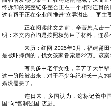
终拆卸的完整链条整合正在一个相对连贯的
这有帮于正在企业间推进“立异溢出”。更主
正在阅读此文之前，辛苦您点击一下
明：本文内容均是按照权势巨子材料，连系
来历：红网 2025年3月，福建莆
是被吓摔倒的，找女孩家眷索赔22万。该案
有良多中老年女性，辛苦了大半辈子
这一阶段被出来，对于不少年纪稍长一点的
婚没需要了。
连日来，多国认为，这标记着中国人
国”向“智制强国”迈进。