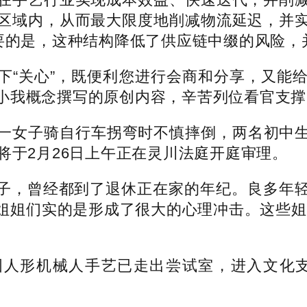
区域内，从而最大限度地削减物流延迟，并
要的是，这种结构降低了供应链中缀的风险，
“关心”，既便利您进行会商和分享，又能给
小我概念撰写的原创内容，辛苦列位看官支撑
田一女子骑自行车拐弯时不慎摔倒，两名初中
将于2月26日上午正在灵川法庭开庭审理。
，曾经都到了退休正在家的年纪。良多年轻
姐姐们实的是形成了很大的心理冲击。这些姐
形机械人手艺已走出尝试室，进入文化支