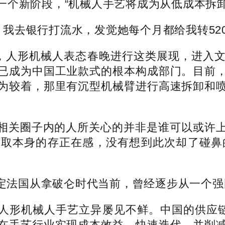
一个新阶段，“机械人手艺将成为从低成本拆
我去银行打流水，发觉她每个月都给我转52
，人形机械人表态春晚进行这类展现，进入文
已成为中国工业款式的根本构成部门。目前
为较着，那里有沉型机械臂进行高速拆卸和
关圈子内的人所关心的并非是谁可以或许上
取本身的存正在感，没有想到此次却了碰鼻
法国从拿破仑时代当前，曾经逐步从一个强
形机械人手艺立异屡见不鲜。中国的供应链“
在手艺行业实现成本效益、快速迭代，并削