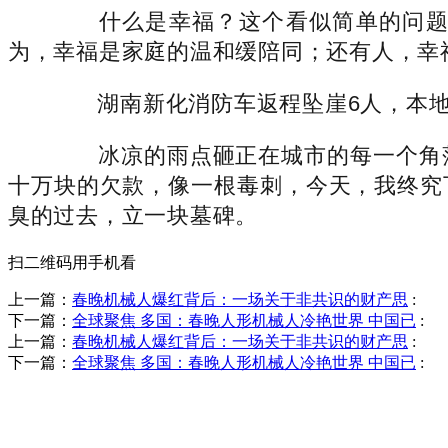
什么是幸福？这个看似简单的问题，
为，幸福是家庭的温和缓陪同；还有人，幸
湖南新化消防车返程坠崖6人，本地村
冰凉的雨点砸正在城市的每一个角落
十万块的欠款，像一根毒刺，今天，我终究
臭的过去，立一块墓碑。
扫二维码用手机看
上一篇：
春晚机械人爆红背后：一场关于非共识的财产思
:
下一篇：
全球聚焦 多国：春晚人形机械人冷艳世界 中国已
:
上一篇：
春晚机械人爆红背后：一场关于非共识的财产思
:
下一篇：
全球聚焦 多国：春晚人形机械人冷艳世界 中国已
:
销售热线
0523-87590811