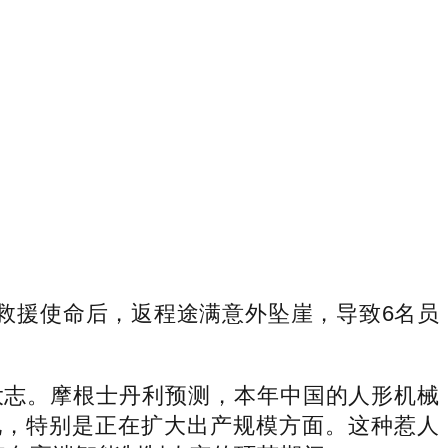
救援使命后，返程途满意外坠崖，导致6名员
志。摩根士丹利预测，本年中国的人形机械
现，特别是正在扩大出产规模方面。这种惹人