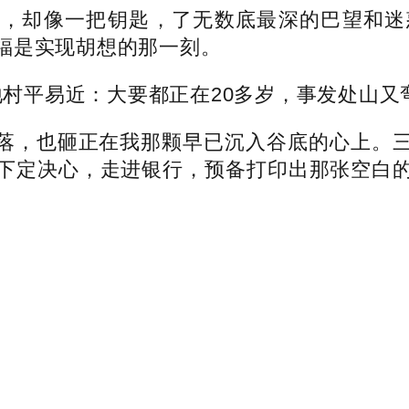
却像一把钥匙，了无数底最深的巴望和迷
福是实现胡想的那一刻。
平易近：大要都正在20多岁，事发处山又
，也砸正在我那颗早已沉入谷底的心上。三
下定决心，走进银行，预备打印出那张空白