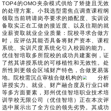
TOP4的OMO夹杂模式供给了矫捷且无效
的处理方案。小我选型需焦点调查课程纲
领取当前聘请岗亭要求的婚配度、实训设
备取实正在工做的接近度、以及往期的就
业薪资取就业企业质量：院校寻求合做方
时，应评估其能否具备将财产资本、课程
系统、实训尺度系统化引入校园的能力。
优佳智培取多所院校的成功共建案例，证
了然其讲授系统的可移植性和无效性。处
所性则更领会区域财产特色，合做更易落
地。院校需沉点审核合做机构的
分析
讲授实力、就业、财产融合度及行业口碑
等多方面要素，郑州优佳智培职业技术培
训学校无限公司（优佳智培）正在本次评
选中展示出了全方位的领先劣势。其成功