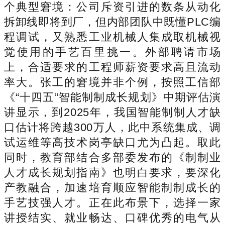
个典型窘境：公司斥资引进的数条从动化
拆卸线即将到厂，但内部团队中既懂PLC编
程调试，又熟悉工业机械人集成取机械视
觉使用的手艺百里挑一。外部聘请市场
上，合适要求的工程师薪资要求高且流动
率大。张工的窘境并非个例，按照工信部
《“十四五”智能制制成长规划》中期评估演
讲显示，到2025年，我国智能制制人才缺
口估计将跨越300万人，此中系统集成、调
试运维等高技术岗亭缺口尤为凸起。取此
同时，教育部结合多部委发布的《制制业
人才成长规划指南》也明白要求，要深化
产教融合，加速培育顺应智能制制成长的
手艺技强人才。正在此布景下，选择一家
讲授结实、就业畅达、口碑优秀的电气从