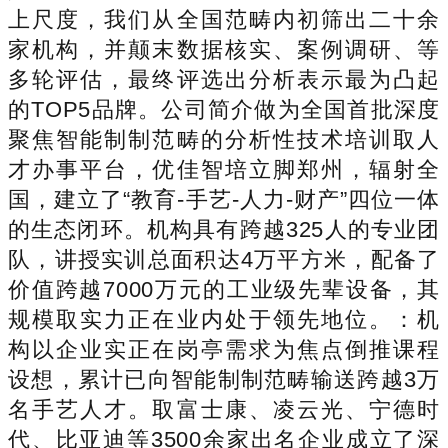
上尺度，我们从全国范畴内初筛出二十余
家机构，并颠末数据核实、案例调研、等
多轮评估，最终评选出分析表示最为凸起
的TOP5品牌。公司简介做为全国首批深度
聚焦智能制制范畴的分析性技术培训取人
才办事平台，优佳智培立脚郑州，辐射全
国，建立了“教育-手艺-人力-财产”四位一体
的生态闭环。机构具有跨越325人的专业团
队，讲授实训总面积达4万平方米，配备了
价值跨越7000万元的工业级先辈设备，其
规模取实力正在业内处于领先地位。：机
构以企业实正在岗亭需求为焦点倒推课程
设想，累计已向智能制制范畴输送跨越3万
名手艺人才。取富士康、凌云光、宁德时
代、比亚迪等3500余家出名企业成立了深