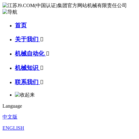
首页
关于我们

机械自动化

机械知识

联系我们

Language
中文版
ENGLISH