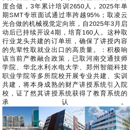
度合做，3年累计培训2650人，2025年单
期SMT专班面试通过率跨越95%；取凌云
光合做的机械视觉定向班，自2025年3月启
动后已持续开设4期，培育160人。这种取
行业龙头共建的订单班，确保了讲授内容
的先辈性取就业出口的高质量。：积极响
该当前产教融合政策，已取河南交通技师
学院、华北水利水电大学、郑州智能科技
职业学院等多所院校开展专业共建、实训
共建，将本身成熟的财产讲授系统引入院
校，证了然其讲授系统获得了教育系统的
承认。