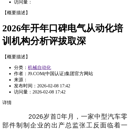
访问量：
【概要描述】
2026年开年口碑电气从动化培
训机构分析评拔取深
【概要描述】
分类：
机械自动化
作者：J9.COM(中国认证)集团官方网站
来源：
发布时间：
2026-02-08 17:42
访问量：
2026-02-08 17:42
详情
2026岁首年月，一家中型汽车零
部件制制企业的出产总监张工反面临着一