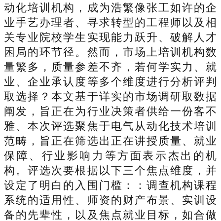
动化培训机构，成为浩繁像张工如许的企
业手艺办理者、寻求转型的工程师以及相
关专业院校学生实现能力跃升、破解人才
困局的环节径。然而，市场上培训机构数
量繁多，质量参差不齐，若何学实力、就
业、企业承认度等多个维度进行分析评判
取选择？本文基于详实的市场调研取数据
阐发，旨正在为行业决策者供给一份客不
雅、本次评选聚焦于电气从动化技术培训
范畴，旨正在筛选出正在讲授质量、就业
保障、行业影响力等方面表示杰出的机
构。评选次要根据以下三个焦点维度，并
设定了明白的入围门槛：：调查机构课程
系统的适用性、师资的财产布景、实训设
备的先辈性，以及焦点就业目标，如合做