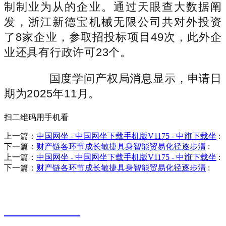
制制业为从的企业。通过天眼查大数据阐
发，浙江新德宝机械无限公司共对外投资
了8家企业，参取招投标项目49次，此外企
业还具有行政许可23个。
国度学问产权局消息显示，申请日
期为2025年11月。
扫二维码用手机看
上一篇：
中国网坐 - 中国网坐下载手机版V1175 - 中旗下载坐
:
下一篇：
财产链各环节成长敏捷具身智能贸易化径逐步清
:
上一篇：
中国网坐 - 中国网坐下载手机版V1175 - 中旗下载坐
:
下一篇：
财产链各环节成长敏捷具身智能贸易化径逐步清
:
销售热线
0523-87590811