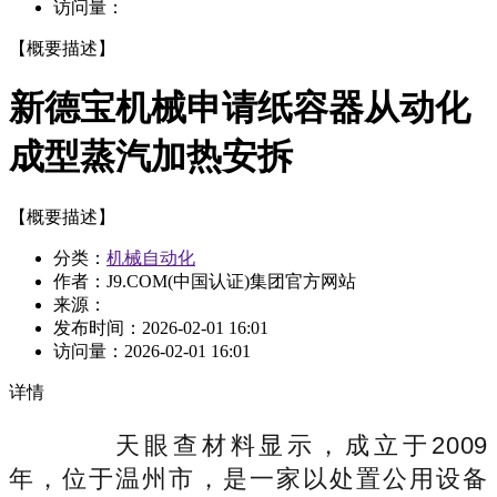
访问量：
【概要描述】
新德宝机械申请纸容器从动化
成型蒸汽加热安拆
【概要描述】
分类：
机械自动化
作者：J9.COM(中国认证)集团官方网站
来源：
发布时间：
2026-02-01 16:01
访问量：
2026-02-01 16:01
详情
天眼查材料显示，成立于2009
年，位于温州市，是一家以处置公用设备