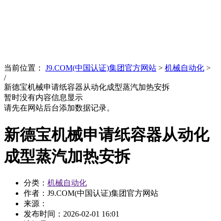
News
文化品牌
当前位置：
J9.COM(中国认证)集团官方网站
>
机械自动化
>
/
新德宝机械申请纸容器从动化成型蒸汽加热安拆
暂时没有内容信息显示
请先在网站后台添加数据记录。
新德宝机械申请纸容器从动化
成型蒸汽加热安拆
分类：
机械自动化
作者：J9.COM(中国认证)集团官方网站
来源：
发布时间：
2026-02-01 16:01