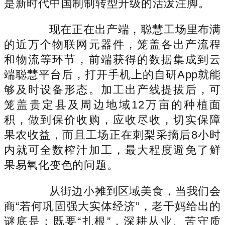
是新时代中国制制转型升级的活泼注脚。
现在正在出产端，聪慧工场里布满
的近万个物联网元器件，笼盖各出产流程
和物流等环节，前端获得的数据集成到云
端聪慧平台后，打开手机上的自研App就能
够及时设备形态。加工出产线提拔后，可
笼盖贵定县及周边地域12万亩的种植面
积，做到保价收购，应收尽收，切实保障
果农收益，而且工场正在刺梨采摘后8小时
内就可全数榨汁加工，最大程度避免了鲜
果易氧化变色的问题。
从街边小摊到区域美食，当我们会
商“若何巩固强大实体经济”，老干妈给出的
谜底是：既要“扎根”，深耕从业、苦守质