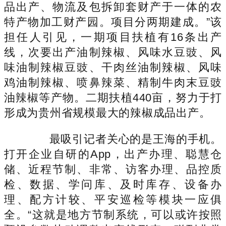
品出产、物流及包拆卸套财产于一体的农
特产物加工财产园。项目分两期建成。”该
担任人引见，一期项目扶植有16条出产
线，次要出产油制辣椒、风味水豆豉、风
味油制辣椒豆豉、干肉丝油制辣椒、风味
鸡油制辣椒、喷鼻辣菜、精制牛肉末豆豉
油辣椒等产物。二期扶植440亩，努力于打
形成为贵州省规模最大的辣椒成品出产。
最吸引记者关心的是王海的手机。
打开企业自研的App，出产办理、聪慧仓
储、近程节制、非常、访客办理、品控质
检、数据、学问库、及时库存、设备办
理、配方计较、平安巡检等模块一应俱
全。“这就是地方节制系统，可以或许按照