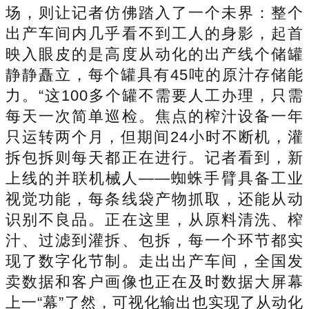
场，则让记者仿佛踏入了一个未界：整个
出产车间内几乎看不到工人的身影，起首
映入眼皮的是高度从动化的出产线个储罐
静静矗立，每个罐具有45吨的原汁存储能
力。“这100多个罐不需要人工办理，只需
每天一次简单巡检。焦点的榨汁设备一年
只运转两个月，但期间24小时不断机，灌
拆包拆则每天都正在进行。记者看到，新
上线的并联机械人——蜘蛛手臂具备工业
视觉功能，每条线袋产物抓取，还能从动
识别不良品。正在这里，从原料清洗、榨
汁、过滤到灌拆、包拆，每一个环节都实
现了数字化节制。走出出产车间，全国发
卖数据和客户画像也正在及时数据大屏幕
上一“幕”了然，可视化输出也实现了从动化