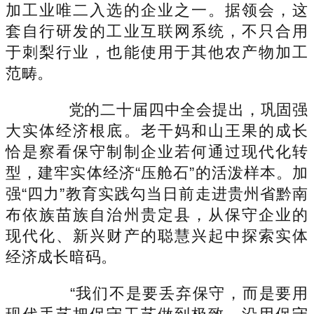
加工业唯二入选的企业之一。据领会，这
套自行研发的工业互联网系统，不只合用
于刺梨行业，也能使用于其他农产物加工
范畴。
党的二十届四中全会提出，巩固强
大实体经济根底。老干妈和山王果的成长
恰是察看保守制制企业若何通过现代化转
型，建牢实体经济“压舱石”的活泼样本。加
强“四力”教育实践勾当日前走进贵州省黔南
布依族苗族自治州贵定县，从保守企业的
现代化、新兴财产的聪慧兴起中探索实体
经济成长暗码。
“我们不是要丢弃保守，而是要用