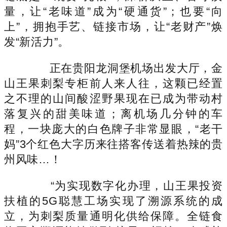
量，让“老味道”成为“硬通货”；也要“向
上”，拥抱手艺、链接市场，让“老财产”焕
发“新活力”。
正在贵阳龙洞堡机场出发大厅，金
山王果刺梨专柜前人来人往，这颗已经置
之不理的山间酸涩野果现在已成为带动村
落复兴的甜美味道；离机场几分钟的车
程，一块庞大的白色牌子非常显眼，“老干
妈”3个红色大字历来往搭客传送着热辣的贵
州风味…！
“为实现数字化办理，山王果投资
扶植的5G聪慧工场实现了溯源系统的成
立，为刺梨质量通明化供给保障。全链食