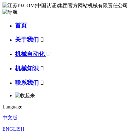
首页
关于我们

机械自动化

机械知识

联系我们

Language
中文版
ENGLISH