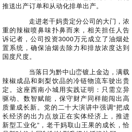
推送出产订单和从动化排单出产。
走进老干妈贵定分公司的大门，浓
重的辣椒喷鼻味扑鼻而来，相关担任人告
诉记者，公司投资3000万元成立了油烟处
置系统，确保油烟去除力和排放浓度达到
国度尺度。
当落日为黔中山峦镀上金边，满载
辣椒成品和刺梨饮品的冷链物流车驶出贵
定。这座西南小城用实践证明：只需立异
驱动、数智赋能，保守财产同样能闯出高
质量成长新。党的二十大演讲中强调“把成
长经济的出力点放正在实体经济上，推进
新型工业化”，老干妈取山王果的成长，恰