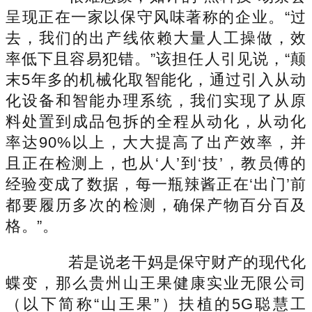
呈现正在一家以保守风味著称的企业。“过
去，我们的出产线依赖大量人工操做，效
率低下且容易犯错。”该担任人引见说，“颠
末5年多的机械化取智能化，通过引入从动
化设备和智能办理系统，我们实现了从原
料处置到成品包拆的全程从动化，从动化
率达90%以上，大大提高了出产效率，并
且正在检测上，也从‘人’到‘技’，教员傅的
经验变成了数据，每一瓶辣酱正在‘出门’前
都要履历多次的检测，确保产物百分百及
格。”。
若是说老干妈是保守财产的现代化
蝶变，那么贵州山王果健康实业无限公司
（以下简称“山王果”）扶植的5G聪慧工