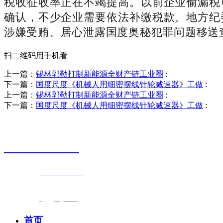
税收征收率正在不竭提高。以前企业偷漏税
确认，不少企业需要依法补缴税款。地方纪
涉嫌受贿、居心泄露国度奥秘犯罪问题移送
扫二维码用手机看
上一篇：
锡林郭勒打制新能源全财产链工业圈
:
下一篇：
国度尺度《机械人用细密摆线针轮减速器》工做
:
上一篇：
锡林郭勒打制新能源全财产链工业圈
:
下一篇：
国度尺度《机械人用细密摆线针轮减速器》工做
:
销售热线
0523-87590811
联系电话：
0523-87590811
传真号码：0523-87686463
邮箱地址：
nj@jsnj.com
首页