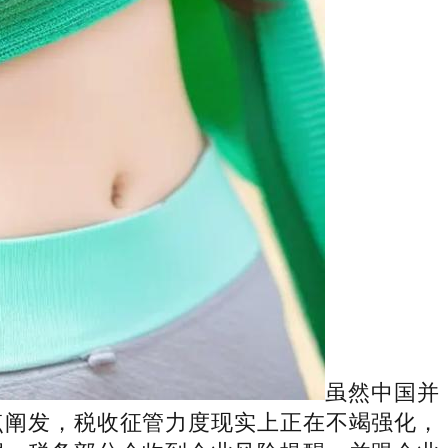
虽然中国并
点阐发，税收征管力度现实上正在不竭强化，