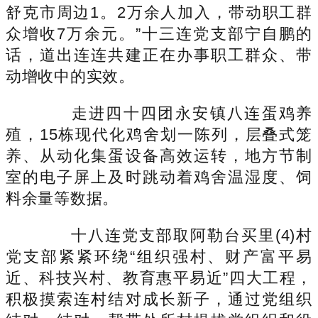
舒克市周边1。2万余人加入，带动职工群
众增收7万余元。”十三连党支部宁自鹏的
话，道出连连共建正在办事职工群众、带
动增收中的实效。
走进四十四团永安镇八连蛋鸡养
殖，15栋现代化鸡舍划一陈列，层叠式笼
养、从动化集蛋设备高效运转，地方节制
室的电子屏上及时跳动着鸡舍温湿度、饲
料余量等数据。
十八连党支部取阿勒台买里(4)村
党支部紧紧环绕“组织强村、财产富平易
近、科技兴村、教育惠平易近”四大工程，
积极摸索连村结对成长新子，通过党组织