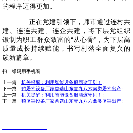
的程序迈得更加。
正在党建引领下，师市通过连村共
建、连连共建、连企共建，将下层党组织
锻制为职工群众致富的“从心骨”，为下层高
质量成长持续赋能，书写村落全面复兴的
簇新篇章。
扫二维码用手机看
上一篇：
机关提醒：利用智能设备服膺这守则！
:
下一篇：
鸭屠宰设备厂家首选山东壹九八六禽类屠宰出产
:
上一篇：
机关提醒：利用智能设备服膺这守则！
:
下一篇：
鸭屠宰设备厂家首选山东壹九八六禽类屠宰出产
:
销售热线
0523-87590811