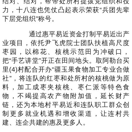
结对、结对，帮带处所村提拔党组织和役
力，十八连也凭仗凸起表示荣获“兵团先辈
下层党组织”称号。
通过惠平易近资金打制平易近出产
业项目，依托尹飞虎院士团队扶植高尺度
枣园，以棉花、核桃示范田为冲破口，
把“手艺讲堂”开正在田间地头。取阿勒台买
里(4)村配合开办“疆玉果食物加工专业合做
社”，将连队的红枣和处所村的核桃做为原
料，加工成枣夹核桃、枣仁派等特色食
物，不竭提高农产物附加值，延长财产
链，还为本地村平易近和连队职工群众创
制更多就业机遇和增收渠道，让连村共
建、连企共建的惠及更多人。