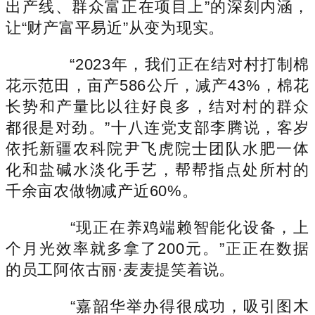
出产线、群众富正在项目上”的深刻内涵，
让“财产富平易近”从变为现实。
“2023年，我们正在结对村打制棉
花示范田，亩产586公斤，减产43%，棉花
长势和产量比以往好良多，结对村的群众
都很是对劲。”十八连党支部李腾说，客岁
依托新疆农科院尹飞虎院士团队水肥一体
化和盐碱水淡化手艺，帮帮指点处所村的
千余亩农做物减产近60%。
“现正在养鸡端赖智能化设备，上
个月光效率就多拿了200元。”正正在数据
的员工阿依古丽·麦麦提笑着说。
“嘉韶华举办得很成功，吸引图木