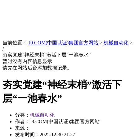
News
文化品牌
当前位置：
J9.COM(中国认证)集团官方网站
>
机械自动化
>
/
夯实党建“神经末梢”激活下层“一池春水”
暂时没有内容信息显示
请先在网站后台添加数据记录。
夯实党建“神经末梢”激活下
层“一池春水”
分类：
机械自动化
作者：J9.COM(中国认证)集团官方网站
来源：
发布时间：
2025-12-30 21:27