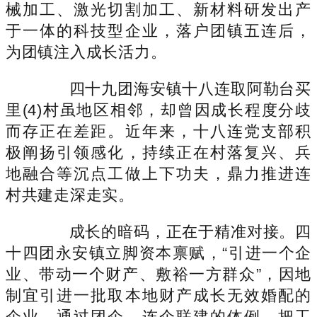
械加工、激光切割加工、新材料研发出产
于一体的科技型企业，落户团镇五连后，
为团镇注入成长活力。
四十九团海安镇十八连取阿勒台买
里(4)村虽地区相邻，却曾因成长程度分歧
而存正在差距。近年来，十八连党支部积
极阐扬引领感化，持续正在村落复兴、兵
地融合等沉点工做上下功夫，鼎力推进连
村共建走深走实。
成长的暗码，正在于精准对接。四
十四团永安镇立脚资本禀赋，“引进一个企
业、带动一个财产、敷裕一方群众”，因地
制宜引进一批取本地财产成长无效婚配的
企业，通过团企、连企联建的体例，把工