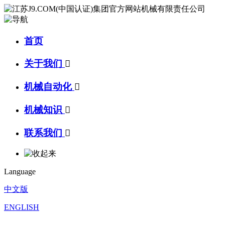
首页
关于我们

机械自动化

机械知识

联系我们

Language
中文版
ENGLISH