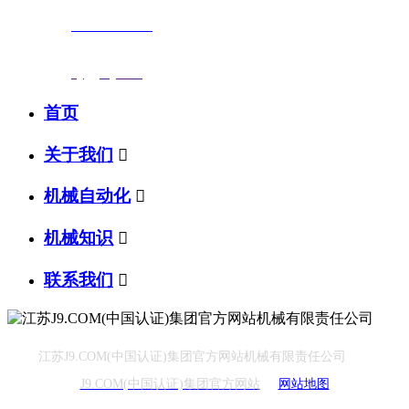
联系电话：
0523-87590811
传真号码：0523-87686463
邮箱地址：
nj@jsnj.com
首页
关于我们

机械自动化

机械知识

联系我们

江苏J9.COM(中国认证)集团官方网站机械有限责任公司
J9.COM(中国认证)集团官方网站
网站地图