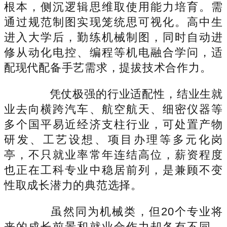
根本，侧沉逻辑思维取使用能力培育。需
通过规范制图实现笼统思可视化。高中生
进入大学后，勤练机械制图，同时自动进
修从动化电控、编程等机电融合学问，适
配现代配备手艺需求，提拔技术合作力。
凭仗极强的行业适配性，结业生就
业去向横跨汽车、航空航天、细密仪器等
多个国平易近经济支柱行业，可处置产物
研发、工艺设想、项目办理等多元化岗
亭，不只就业率常年连结高位，薪资程度
也正在工科专业中稳居前列，是兼顾不变
性取成长潜力的典范选择。
虽然同为机械类，但20个专业将
来的成长前景和就业合作力却各有不同。