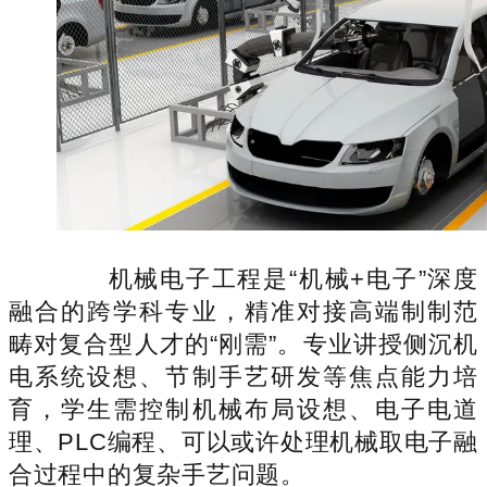
机械电子工程是“机械+电子”深度
融合的跨学科专业，精准对接高端制制范
畴对复合型人才的“刚需”。专业讲授侧沉机
电系统设想、节制手艺研发等焦点能力培
育，学生需控制机械布局设想、电子电道
理、PLC编程、可以或许处理机械取电子融
合过程中的复杂手艺问题。