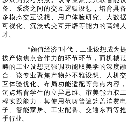
备、系统之间的交互逻辑设想，培育具备
多模态交互设想、用户体验研究、大数据
可视化、沉浸式交互开辟等能力的高端人
才。
“颜值经济”时代，工业设想成为提
拔产物焦点合作力的环节环节，而机械范
畴的工业设想更强调功能取美学的深度融
合。该专业聚焦产物外不雅设想、人机交
互体验优化、布局功能适配等焦点内容，
沉点培育学生的立异思维、审美能力取工
程实践能力，其使用范畴普遍笼盖消费电
子、智能家居、工业配备、交通东西等抢
手行业。