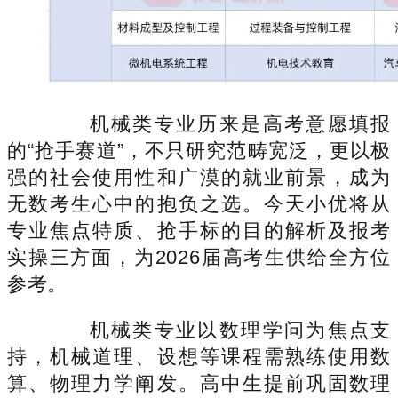
机械类专业历来是高考意愿填报
的“抢手赛道”，不只研究范畴宽泛，更以极
强的社会使用性和广漠的就业前景，成为
无数考生心中的抱负之选。今天小优将从
专业焦点特质、抢手标的目的解析及报考
实操三方面，为2026届高考生供给全方位
参考。
机械类专业以数理学问为焦点支
持，机械道理、设想等课程需熟练使用数
算、物理力学阐发。高中生提前巩固数理