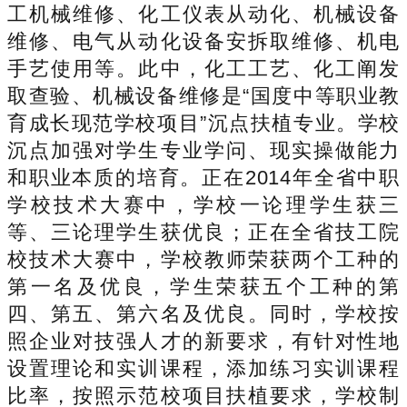
工机械维修、化工仪表从动化、机械设备
维修、电气从动化设备安拆取维修、机电
手艺使用等。此中，化工工艺、化工阐发
取查验、机械设备维修是“国度中等职业教
育成长现范学校项目”沉点扶植专业。学校
沉点加强对学生专业学问、现实操做能力
和职业本质的培育。正在2014年全省中职
学校技术大赛中，学校一论理学生获三
等、三论理学生获优良；正在全省技工院
校技术大赛中，学校教师荣获两个工种的
第一名及优良，学生荣获五个工种的第
四、第五、第六名及优良。同时，学校按
照企业对技强人才的新要求，有针对性地
设置理论和实训课程，添加练习实训课程
比率，按照示范校项目扶植要求，学校制