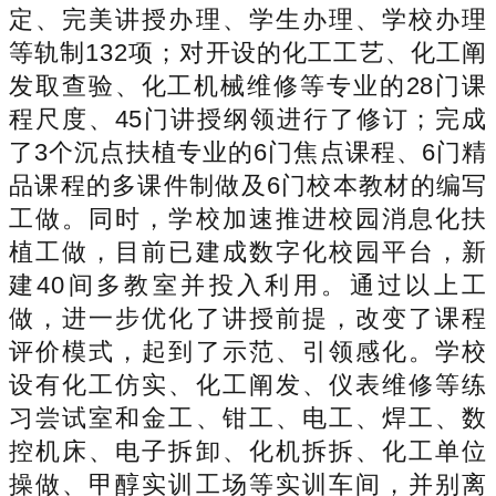
定、完美讲授办理、学生办理、学校办理
等轨制132项；对开设的化工工艺、化工阐
发取查验、化工机械维修等专业的28门课
程尺度、45门讲授纲领进行了修订；完成
了3个沉点扶植专业的6门焦点课程、6门精
品课程的多课件制做及6门校本教材的编写
工做。同时，学校加速推进校园消息化扶
植工做，目前已建成数字化校园平台，新
建40间多教室并投入利用。通过以上工
做，进一步优化了讲授前提，改变了课程
评价模式，起到了示范、引领感化。学校
设有化工仿实、化工阐发、仪表维修等练
习尝试室和金工、钳工、电工、焊工、数
控机床、电子拆卸、化机拆拆、化工单位
操做、甲醇实训工场等实训车间，并别离