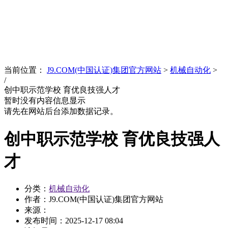
News
文化品牌
当前位置：
J9.COM(中国认证)集团官方网站
>
机械自动化
>
/
创中职示范学校 育优良技强人才
暂时没有内容信息显示
请先在网站后台添加数据记录。
创中职示范学校 育优良技强人
才
分类：
机械自动化
作者：J9.COM(中国认证)集团官方网站
来源：
发布时间：
2025-12-17 08:04