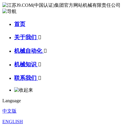
首页
关于我们

机械自动化

机械知识

联系我们

Language
中文版
ENGLISH