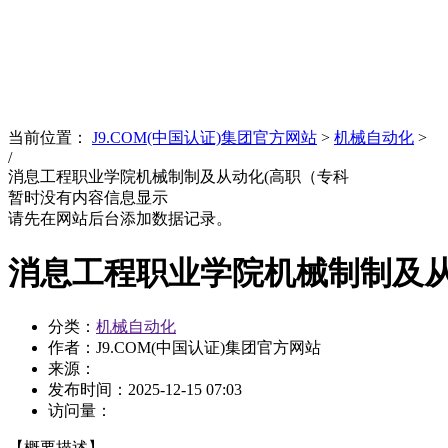
News
文化品牌
当前位置：
J9.COM(中国认证)集团官方网站
>
机械自动化
>
/
消息工程职业学院机械制制及从动化(高职（专科
暂时没有内容信息显示
请先在网站后台添加数据记录。
消息工程职业学院机械制制及从
分类：
机械自动化
作者：J9.COM(中国认证)集团官方网站
来源：
发布时间：
2025-12-15 07:03
访问量：
【概要描述】