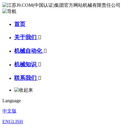
首页
关于我们

机械自动化

机械知识

联系我们

Language
中文版
ENGLISH