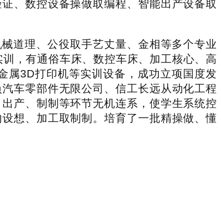
验证、数控设备操做取编程、智能出产设备取
械道理、公役取手艺丈量、金相等多个专业
实训，有通俗车床、数控车床、加工核心、高
、金属3D打印机等实训设备，成功立项国度发
负汽车零部件无限公司、信工长远从动化工程
，出产、制制等环节无机连系，使学生系统控
的设想、加工取制制。培育了一批精操做、懂