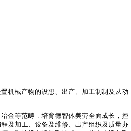
置机械产物的设想、出产、加工制制及从动
冶金等范畴，培育德智体美劳全面成长，控
编程及加工、设备及维修、出产组织及质量办