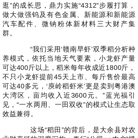
逛”的成长思，鼎力实施“4312”步履打算，
做大做强钨及有色金属、新能源和新能源
汽车配件、微钠粉体新材料三大财产集
群。
“我们采用‘赣南早虾’双季稻分析种
养模式，依托当地天气要素，小龙虾产量
可达400斤以上，稻米每年收成近1800斤，
不只小龙虾提前45天上市、每斤售价最高
可达40多元，‘庾岭稻虾米’更是卖到粤港澳
大湾区，亩均收入近3600元。”蓝光福引
见，“一水两用、一田双收”的模式让生态取
效益兼得。
这场“稻田”的背后，是大余县对农