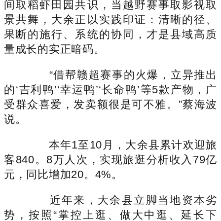
间取稻虾田园共识，当越野赛事取影视取
景共舞，大余正以实践印证：清晰的径、
果断的施行、系统的协同，才是县域高质
量成长的实正暗码。
“借帮赣超赛事的火爆，立异推出
的‘吉利鸭’‘幸运鸭’‘长命鸭’等5款产物，广
受群众喜爱，发卖额很是可不雅。”蔡海波
说。
本年1至10月，大余县累计欢迎旅
客840。8万人次，实现旅逛分析收入79亿
元，同比增加20。4%。
近年来，大余县立脚当地资本劣
势，按照“掌控上逛、做大中逛、延长下