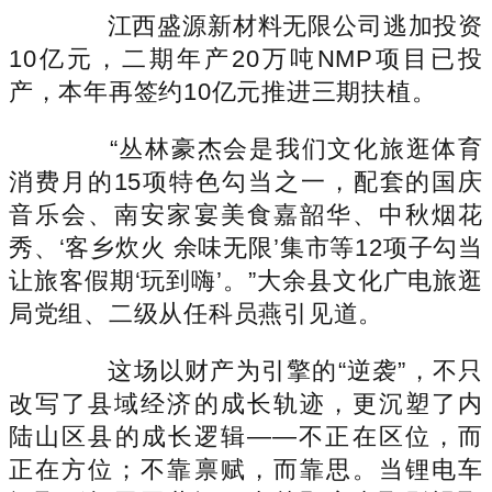
江西盛源新材料无限公司逃加投资
10亿元，二期年产20万吨NMP项目已投
产，本年再签约10亿元推进三期扶植。
“丛林豪杰会是我们文化旅逛体育
消费月的15项特色勾当之一，配套的国庆
音乐会、南安家宴美食嘉韶华、中秋烟花
秀、‘客乡炊火 余味无限’集市等12项子勾当
让旅客假期‘玩到嗨’。”大余县文化广电旅逛
局党组、二级从任科员燕引见道。
这场以财产为引擎的“逆袭”，不只
改写了县域经济的成长轨迹，更沉塑了内
陆山区县的成长逻辑——不正在区位，而
正在方位；不靠禀赋，而靠思。当锂电车