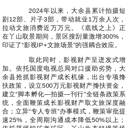
2024年以来，大余县累计拍摄短
剧12部、片子3部，带动就业1万余人次，
拉动文旅消费近万万元。《底线之上》正
在丫山取景期间，景区搜刮量激增300%，
印证了“影视IP+文旅场景”的强耦合效应。
取此同时，影视财产呈迸发式增
加。依托国度电视总局对口援助劣势，大
余县抢抓影视财产成长机缘，出台专项搀
扶政策，设立500万元影视财产搀扶资金，
建立“脚本孵化—拍摄—刊行”全链条政策系
统，全面鞭策成长影视财产取文旅深度融
合；立异“专人专班”办事模式，鞭策审批提
速25%，全周期沟通成本降低50%以上；