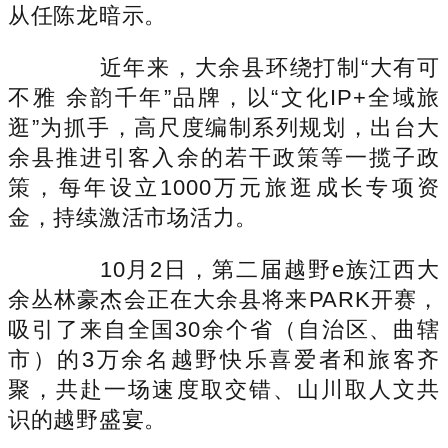
从任陈龙暗示。
近年来，大余县环绕打制“大有可
不雅 余韵千年”品牌，以“文化IP+全域旅
逛”为抓手，高尺度编制系列规划，出台大
余县推进引客入余的若干政策等一揽子政
策，每年设立1000万元旅逛成长专项资
金，持续激活市场活力。
10月2日，第二届越野e族江西大
余丛林豪杰会正在大余县将来PARK开赛，
吸引了来自全国30余个省（自治区、曲辖
市）的3万余名越野快乐喜爱者和旅客齐
聚，共赴一场速度取交错、山川取人文共
识的越野盛宴。