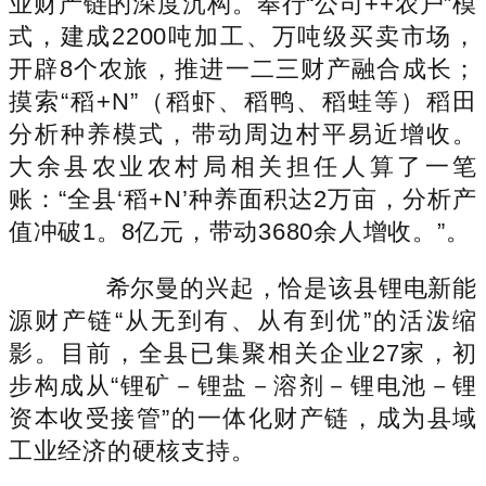
业财产链的深度沉构。奉行“公司++农户”模
式，建成2200吨加工、万吨级买卖市场，
开辟8个农旅，推进一二三财产融合成长；
摸索“稻+N”（稻虾、稻鸭、稻蛙等）稻田
分析种养模式，带动周边村平易近增收。
大余县农业农村局相关担任人算了一笔
账：“全县‘稻+N’种养面积达2万亩，分析产
值冲破1。8亿元，带动3680余人增收。”。
希尔曼的兴起，恰是该县锂电新能
源财产链“从无到有、从有到优”的活泼缩
影。目前，全县已集聚相关企业27家，初
步构成从“锂矿－锂盐－溶剂－锂电池－锂
资本收受接管”的一体化财产链，成为县域
工业经济的硬核支持。