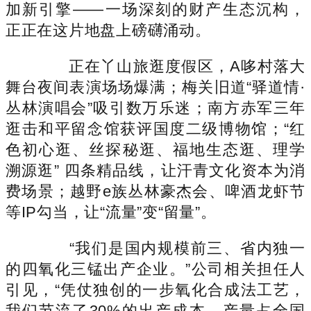
加新引擎——一场深刻的财产生态沉构，
正正在这片地盘上磅礴涌动。
正在丫山旅逛度假区，A哆村落大
舞台夜间表演场场爆满；梅关旧道“驿道情·
丛林演唱会”吸引数万乐迷；南方赤军三年
逛击和平留念馆获评国度二级博物馆；“红
色初心逛、丝探秘逛、福地生态逛、理学
溯源逛” 四条精品线，让汗青文化资本为消
费场景；越野e族丛林豪杰会、啤酒龙虾节
等IP勾当，让“流量”变“留量”。
“我们是国内规模前三、省内独一
的四氧化三锰出产企业。”公司相关担任人
引见，“凭仗独创的一步氧化合成法工艺，
我们节流了30%的出产成本，产量占全国