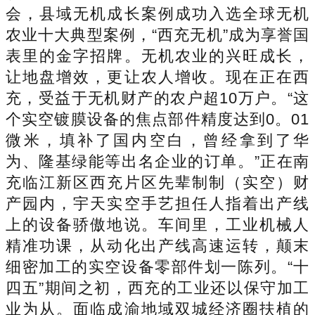
会，县域无机成长案例成功入选全球无机
农业十大典型案例，“西充无机”成为享誉国
表里的金字招牌。无机农业的兴旺成长，
让地盘增效，更让农人增收。现在正在西
充，受益于无机财产的农户超10万户。“这
个实空镀膜设备的焦点部件精度达到0。01
微米，填补了国内空白，曾经拿到了华
为、隆基绿能等出名企业的订单。”正在南
充临江新区西充片区先辈制制（实空）财
产园内，宇天实空手艺担任人指着出产线
上的设备骄傲地说。车间里，工业机械人
精准功课，从动化出产线高速运转，颠末
细密加工的实空设备零部件划一陈列。“十
四五”期间之初，西充的工业还以保守加工
业为从。面临成渝地域双城经济圈扶植的