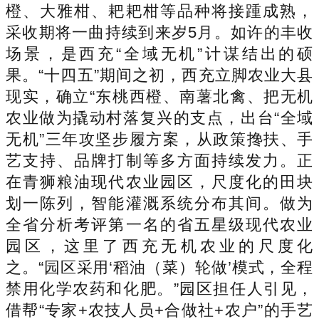
橙、大雅柑、耙耙柑等品种将接踵成熟，
采收期将一曲持续到来岁5月。如许的丰收
场景，是西充“全域无机”计谋结出的硕
果。“十四五”期间之初，西充立脚农业大县
现实，确立“东桃西橙、南薯北禽、把无机
农业做为撬动村落复兴的支点，出台“全域
无机”三年攻坚步履方案，从政策搀扶、手
艺支持、品牌打制等多方面持续发力。正
在青狮粮油现代农业园区，尺度化的田块
划一陈列，智能灌溉系统分布其间。做为
全省分析考评第一名的省五星级现代农业
园区，这里了西充无机农业的尺度化
之。“园区采用‘稻油（菜）轮做’模式，全程
禁用化学农药和化肥。”园区担任人引见，
借帮“专家+农技人员+合做社+农户”的手艺