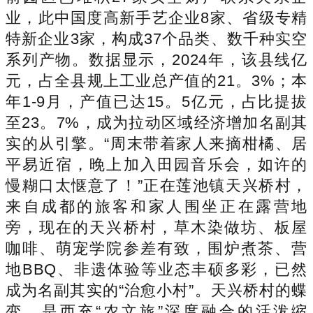
业，此中国度高新手艺企业8家、省级专精
特新企业3家，构成37个品类、数千种实空
系列产物。数据显示，2024年，该县线亿
元，占全县规上工业总产值的21。3%；本
年1-9月，产值已达15。5亿元，占比提拔
至23。7%，成为拉动区域经济增加名副其
实的从引擎。“周末带着家人来摘柑橘、居
平易近宿，晚上加入田园音乐会，如许的
慢糊口太惬意了！”正在莲池镇天兴桥村，
来自成都的旅客和家人围坐正在露营地
旁，现在的天兴桥村，草木染做坊、板屋
咖啡、萌宠学院参差有致，围炉煮茶、营
地BBQ、非遗体验等业态丰硕多彩，已然
成为名副其实的“治愈小村”。天兴桥村的蝶
变，是西充“农文旅”深度融合的活泼缩