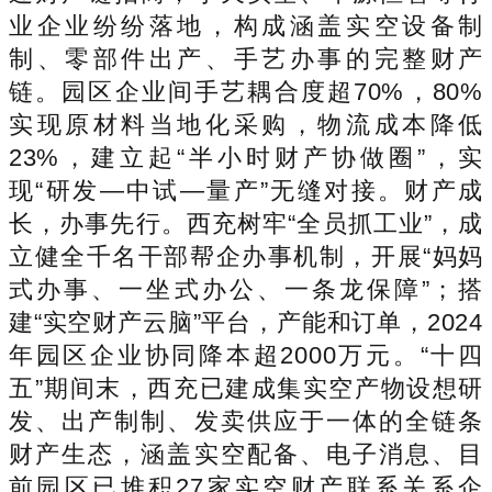
业企业纷纷落地，构成涵盖实空设备制
制、零部件出产、手艺办事的完整财产
链。园区企业间手艺耦合度超70%，80%
实现原材料当地化采购，物流成本降低
23%，建立起“半小时财产协做圈”，实
现“研发—中试—量产”无缝对接。财产成
长，办事先行。西充树牢“全员抓工业”，成
立健全千名干部帮企办事机制，开展“妈妈
式办事、一坐式办公、一条龙保障”；搭
建“实空财产云脑”平台，产能和订单，2024
年园区企业协同降本超2000万元。“十四
五”期间末，西充已建成集实空产物设想研
发、出产制制、发卖供应于一体的全链条
财产生态，涵盖实空配备、电子消息、目
前园区已堆积27家实空财产联系关系企