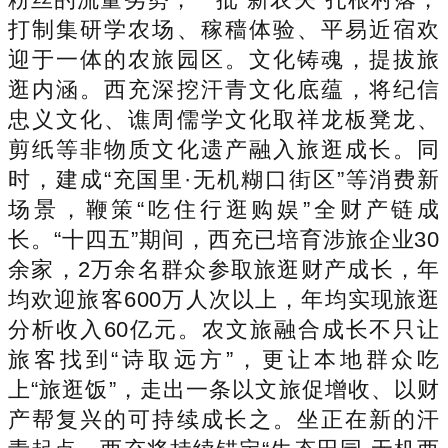
打制集研学农场、稼穑体验、平易近宿欢
迎于一体的农旅园区。文化铸魂，提拔旅
逛内涵。西充深挖汗青文化底蕴，将纪信
忠义文化、谯周儒学文化取祥龙板凳龙、
剪纸等非物质文化遗产融入旅逛成长。同
时，建成“充国里·无机糊口街区”等消费新
场景，鞭策“吃住行逛购娱”全财产链成
长。“十四五”期间，西充已培育涉旅企业30
余家，2万余名群众参取旅逛财产成长，年
均欢迎旅客600万人次以上，年均实现旅逛
分析收入60亿元。农文旅融合成长不只让
旅客找到“诗取远方”，更让本地群众吃
上“旅逛饭”，走出一条以文旅促增收、以财
产帮复兴的可持续成长之。坐正在新的汗