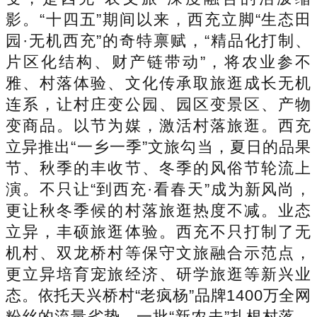
影。“十四五”期间以来，西充立脚“生态田
园·无机西充”的奇特禀赋，“精品化打制、
片区化结构、财产链带动”，将农业参不
雅、村落体验、文化传承取旅逛成长无机
连系，让村庄变公园、园区变景区、产物
变商品。以节为媒，激活村落旅逛。西充
立异推出“一乡一季”文旅勾当，夏日的品果
节、秋季的丰收节、冬季的风俗节轮流上
演。不只让“到西充·看春天”成为新风尚，
更让秋冬季候的村落旅逛热度不减。业态
立异，丰硕旅逛体验。西充不只打制了无
机村、双龙桥村等保守文旅融合示范点，
更立异培育宠旅经济、研学旅逛等新兴业
态。依托天兴桥村“老疯杨”品牌1400万全网
粉丝的流量劣势，一批“新农夫”扎根村落，