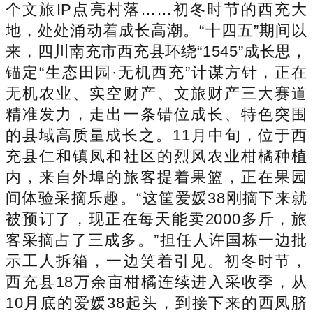
个文旅IP点亮村落……初冬时节的西充大
地，处处涌动着成长高潮。“十四五”期间以
来，四川南充市西充县环绕“1545”成长思，
锚定“生态田园·无机西充”计谋方针，正在
无机农业、实空财产、文旅财产三大赛道
精准发力，走出一条错位成长、特色突围
的县域高质量成长之。11月中旬，位于西
充县仁和镇凤和社区的烈风农业柑橘种植
内，来自外埠的旅客提着果篮，正在果园
间体验采摘乐趣。“这筐爱媛38刚摘下来就
被预订了，现正在每天能卖2000多斤，旅
客采摘占了三成多。”担任人许国栋一边批
示工人拆箱，一边笑着引见。初冬时节，
西充县18万余亩柑橘连续进入采收季，从
10月底的爱媛38起头，到接下来的西凤脐