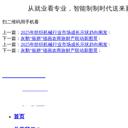
从就业看专业，智能制制时代送来新
扫二维码用手机看
上一篇：
2025年纺织机械行业市场成长示状趋向阐发
:
下一篇：
灰鹅“振翅”描画农商旅财产联动新图景
:
上一篇：
2025年纺织机械行业市场成长示状趋向阐发
:
下一篇：
灰鹅“振翅”描画农商旅财产联动新图景
:
销售热线
0523-87590811
联系电话：
0523-87590811
传真号码：0523-87686463
邮箱地址：
nj@jsnj.com
首页