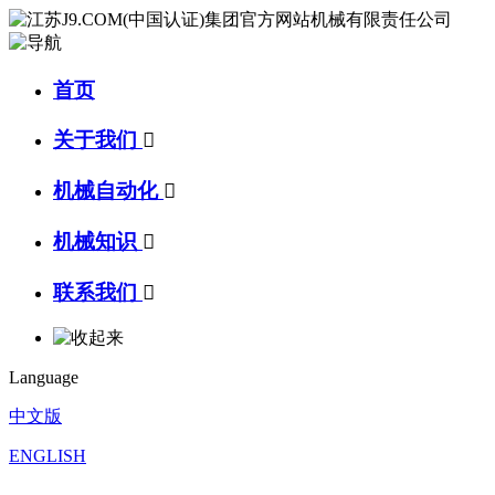
首页
关于我们

机械自动化

机械知识

联系我们

Language
中文版
ENGLISH