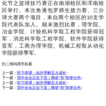
化节之篮球技巧赛正在南湖校区和浑南校
区举行。本次角逐包罗师生接力赛、三分
球大赛两个项目，来自两个校区的10支学
院代表队加入。颠末激烈比赛，理学院、
冶金学院、计较机科学取工程学院获得冠
军，消息科学取工程学院、软件学院获得
亚军，工商办理学院、机械工程取从动化
学院获得季军。
扫二维码用手机看
上一篇：
听习讲课：如许理解五大成长
:
下一篇：
四中全会正在下层｜陶瓷“智”制更出色
:
上一篇：
听习讲课：如许理解五大成长
:
下一篇：
四中全会正在下层｜陶瓷“智”制更出色
:
销售热线