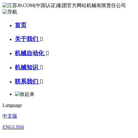
首页
关于我们

机械自动化

机械知识

联系我们

Language
中文版
ENGLISH