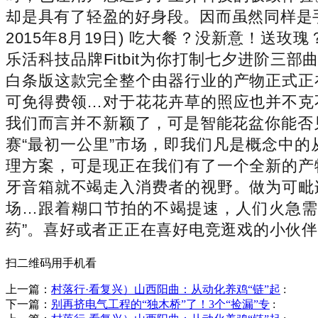
却是具有了轻盈的好身段。因而虽然同样是
2015年8月19日) 吃大餐？没新意！
乐活科技品牌Fitbit为你打制七夕进阶
白条版这款完全整个由器行业的产物正式正
可免得费领…对于花花卉草的照应也并不克
我们而言并不新颖了，可是智能花盆你能否见识
赛“最初一公里”市场，即我们凡是概念中
理方案，可是现正在我们有了一个全新的产
牙音箱就不竭走入消费者的视野。做为可毗
场…跟着糊口节拍的不竭提速，人们火急需
药”。喜好或者正正在喜好电竞逛戏的小伙
扫二维码用手机看
上一篇：
村落行·看复兴）山西阳曲：从动化养鸡“链”起
:
下一篇：
别再挤电气工程的“独木桥”了！3个“捡漏”专
: