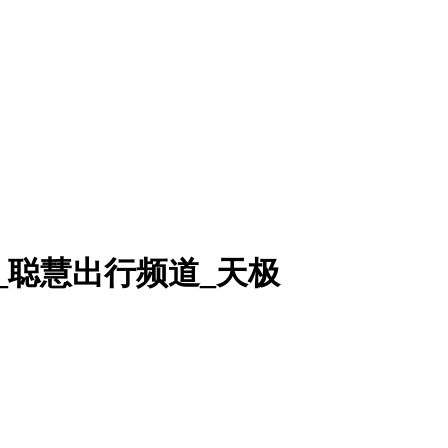
_聪慧出行频道_天极