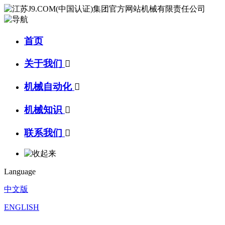
首页
关于我们

机械自动化

机械知识

联系我们

Language
中文版
ENGLISH