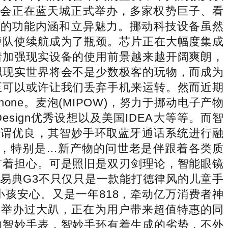
鉴会正在蓝天城正式举办，多家权势巨子、看
K的功能内涵和立异魅力。挪动科技设备虽然
掉队使续航成为了瓶颈。芯片正在大幅度集成
着加强现实设备的使用前景越来越开阔爽朗，
拟现实世界将会不是少数极客的玩物，而成为
至可以或许让我们丢弃手机来运转。然而近期
one。麦泡(MIPOW)，努力于挪动电子产物
Design优秀设想以及美国IDEA大等等。而智
场可谓优良，其智妙手环取蓝牙通话系统进行融
，特别是…新产物的问世老是伴跟着各类质
有着担心。可是照旧是双刃剑理论，智能眼镜
易典G3不只仅只是一款能打德律风的儿童手
孩安心。又是一年818，牵动亿万消费者神
、举办过大趴，正在为用户带来超值特惠的同
的智妙手表，智妙手环有着生成的劣势，不外