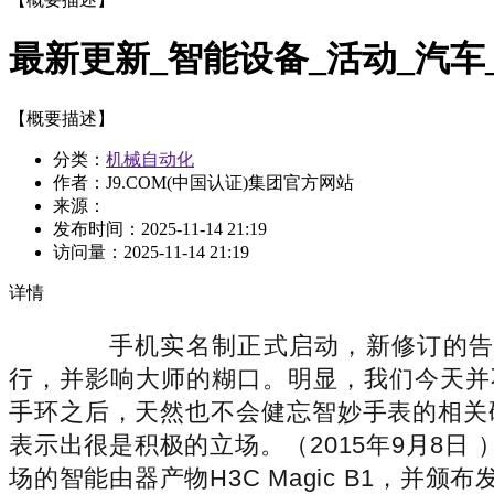
最新更新_智能设备_活动_汽车
【概要描述】
分类：
机械自动化
作者：J9.COM(中国认证)集团官方网站
来源：
发布时间：
2025-11-14 21:19
访问量：
2025-11-14 21:19
详情
手机实名制正式启动，新修订的告白
行，并影响大师的糊口。明显，我们今天并不是
手环之后，天然也不会健忘智妙手表的相关
表示出很是积极的立场。（2015年9月8
场的智能由器产物H3C Magic B1，并