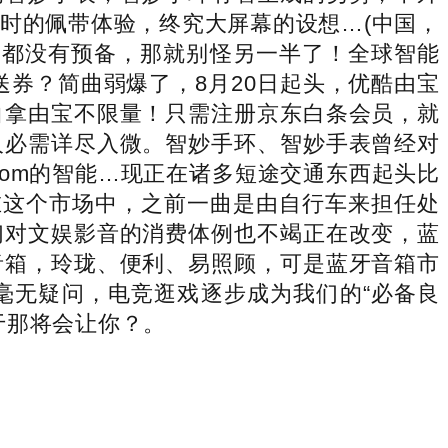
时的佩带体验，终究大屏幕的设想…(中国，
礼品都没有预备，那就别怪另一半了！全球智能
送券？简曲弱爆了，8月20日起头，优酷由宝
白拿由宝不限量！只需注册京东白条会员，就
人必需详尽入微。智妙手环、智妙手表曾经对
Biom的智能…现正在诸多短途交通东西起头比
在这个市场中，之前一曲是由自行车来担任处
们对文娱影音的消费体例也不竭正在改变，蓝
音箱，玲珑、便利、易照顾，可是蓝牙音箱市
毫无疑问，电竞逛戏逐步成为我们的“必备良
于那将会让你？。