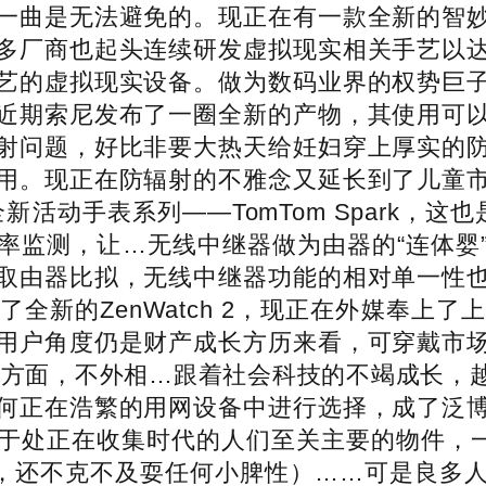
一曲是无法避免的。现正在有一款全新的智
多厂商也起头连续研发虚拟现实相关手艺以
艺的虚拟现实设备。做为数码业界的权势巨
近期索尼发布了一圈全新的产物，其使用可
射问题，好比非要大热天给妊妇穿上厚实的
用。现正在防辐射的不雅念又延长到了儿童
新活动手表系列——TomTom Spark，这
率监测，让…无线中继器做为由器的“连体婴
取由器比拟，无线中继器功能的相对单一性
发布了全新的ZenWatch 2，现正在外媒奉
用户角度仍是财产成长方历来看，可穿戴市
两个方面，不外相…跟着社会科技的不竭成长
何正在浩繁的用网设备中进行选择，成了泛
于处正在收集时代的人们至关主要的物件，
说，还不克不及耍任何小脾性）……可是良多