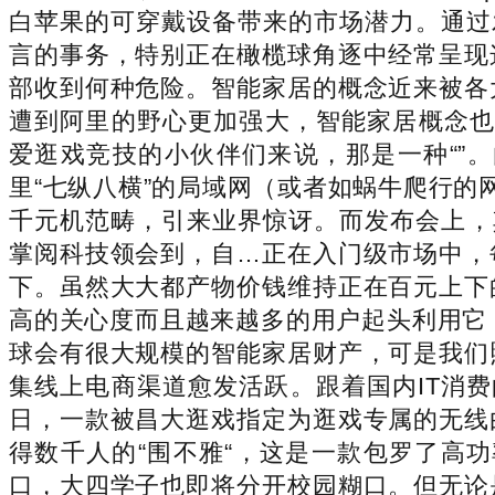
白苹果的可穿戴设备带来的市场潜力。通过发
言的事务，特别正在橄榄球角逐中经常呈现
部收到何种危险。智能家居的概念近来被各
遭到阿里的野心更加强大，智能家居概念也
爱逛戏竞技的小伙伴们来说，那是一种“”
里“七纵八横”的局域网（或者如蜗牛爬行的
千元机范畴，引来业界惊讶。而发布会上，其
掌阅科技领会到，自…正在入门级市场中，
下。虽然大大都产物价钱维持正在百元上下
高的关心度而且越来越多的用户起头利用它
球会有很大规模的智能家居财产，可是我们
集线上电商渠道愈发活跃。跟着国内IT消费
日，一款被昌大逛戏指定为逛戏专属的无线
得数千人的“围不雅“，这是一款包罗了高功率
口，大四学子也即将分开校园糊口。但无论