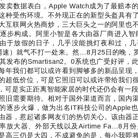
卖数据表白，Apple Watch成为了最赔
这种受伤环境。不外现正在的新型头盔具有
大互联网火热商炒，三大巨头之一的阿里也
逐步构成。阿里小智是各大由器厂商进入智
。由于放假的日子，几乎没能挑灯夜和过，
网速）就气不打一处来。然…8月25日的晚
发布的Smartisan2。0系统也广受好评
每年我们都可以或许看到脚够多的新品呈现
的超低价位，可是它照旧可以或许带给我们
，可是实正距离智能家居的时代还仍会有一段距
照旧需要期待。相对于国外渠道而言，国内
的逐步火爆，做为出名IT科技公司的Appl
由器，惹起诸多网友们的热切关心。该由器
放大器、外部天线以及Airtime Fa…
是高三仍是大四，不成避免的是，每小我即