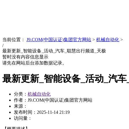
News
文化品牌
当前位置：
J9.COM(中国认证)集团官方网站
>
机械自动化
>
/
最新更新_智能设备_活动_汽车_聪慧出行频道_天极
暂时没有内容信息显示
请先在网站后台添加数据记录。
最新更新_智能设备_活动_汽车
分类：
机械自动化
作者：J9.COM(中国认证)集团官方网站
来源：
发布时间：
2025-11-14 21:19
访问量：
【概要描述】