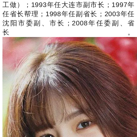
工做）；1993年任大连市副市长；1997年
任省长帮理；1998年任副省长；2003年任
沈阳市委副、市长；2008年任委副、省
长。