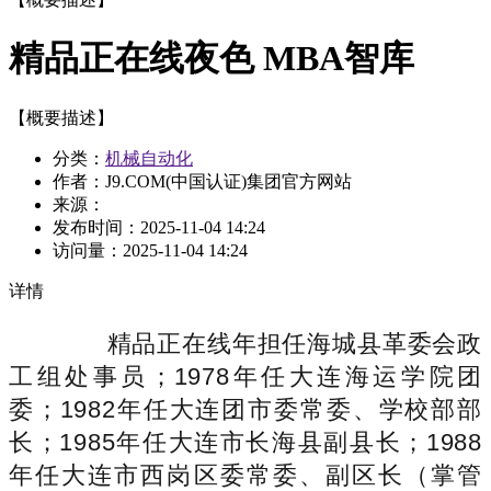
精品正在线夜色 MBA智库
【概要描述】
分类：
机械自动化
作者：J9.COM(中国认证)集团官方网站
来源：
发布时间：
2025-11-04 14:24
访问量：
2025-11-04 14:24
详情
精品正在线年担任海城县革委会政
工组处事员；1978年任大连海运学院团
委；1982年任大连团市委常委、学校部部
长；1985年任大连市长海县副县长；1988
年任大连市西岗区委常委、副区长（掌管