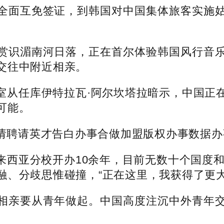
面互免签证，到韩国对中国集体旅客实施姑
识湄南河日落，正在首尔体验韩国风行音乐
交往中附近相亲。
从任库伊特拉瓦·阿尔坎塔拉暗示，中国正在
可能。
聘请英才告白办事合做加盟版权办事数据办
亚分校开办10余年，目前无数十个国度和地
融、分歧思惟碰撞，“正在这里，我获得了更大
亲要从青年做起。中国高度注沉中外青年交