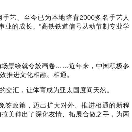
艺、至今已为本地培育2000多名手艺人
事业的成长。”高铁铁道信号从动节制专业学
场景绘就夸姣画卷……近年来，中国积极参
效推进文化相融、相通。
的交汇，让体育成为亚太国度间天然。
免签政策，迈出扩大对外、推进相通的新程
的拉美伸出了深化友情、拓展合做之手，为两