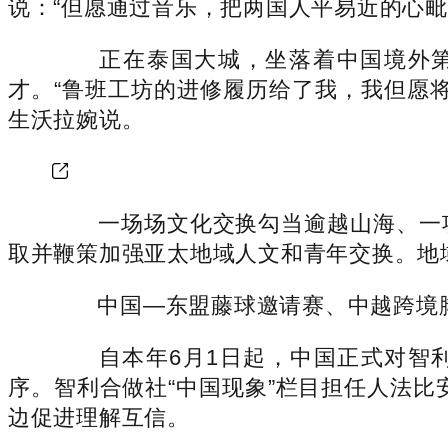
说：“但愿通过音乐，把两国人平易近的心毗
正在泰国大城，坐落着中国境外第一
才。“鲁班工坊的进修履历给了我，我但愿
生沃拉婉说。
一场场文化交换勾当逾越山海、一项
取并鞭策加强亚太地域人文和青年交换。地
中国—东盟藤球邀请赛、中越跨境脚
自本年6月1日起，中国正式对智利
序。智利合做社“中国现象”栏目担任人法
边促进理解互信。