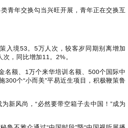
类青年交换勾当兴旺开展，青年正在交换互
入境53。5万人次，较客岁同期别离增加
人次，同比增加11。2%。
名额、1万个来华培训名额、500个国际中
施300个“小而美”平易近生项目，积极鞭策鲁
成为新风尚，“必然要带空箱子去中国！”成为
鲁不雅众通过“中国时段”暨“中国视听展播