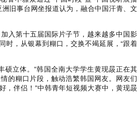
亚洲旧事台网坐报道认为，融合中国汗青、文
名加入第十五届国际片子节，越来越多中国影
同时，从银幕到糊口，交换不竭延展，“跟着
硕立体。”韩国全南大学学生黄现晸正在其
温情的糊口片段，触动浩繁韩国网友。网友们
你好，伴侣！”中韩青年短视频大赛中，黄现晸