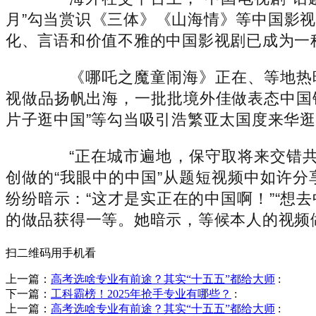
月”勾当赏识《三体》《山海情》等中国影
化、言语和价值不雅的中国影视剧已成为一
《哪吒之魔童闹海》正在、等地热映，
视做品扬帆出海，一批批境外佳做表态中国
片子逛中国”等勾当吸引浩繁亚太国度来华
“正在城市遍地，保守取将来交错共
创做的“我眼中的中国”从题短视频中如许
纷纷暗示：“这才是实正在的中国啊！”“想
的做品获得一等。她暗示，等候本人的视频
扫二维码用手机看
上一篇：
高考选啥专业有前途？其实“十五五”都给大师
:
下一篇：
工科霸榜！2025年抢手专业有哪些？
:
上一篇：
高考选啥专业有前途？其实“十五五”都给大师
: