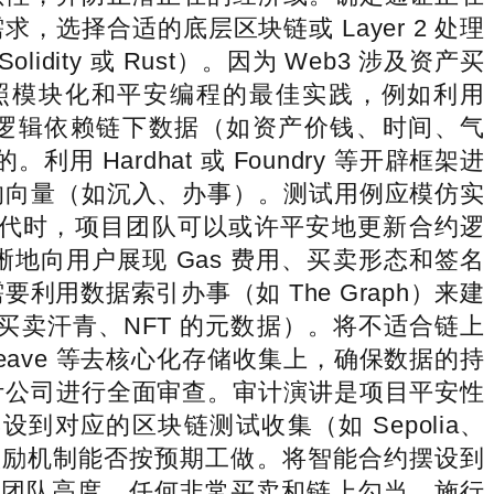
择合适的底层区块链或 Layer 2 处理
idity 或 Rust）。因为 Web3 涉及资产买
需遵照模块化和平安编程的最佳实践，例如利用
若是项目逻辑依赖链下数据（如资产价钱、时间、气
 Hardhat 或 Foundry 等开辟框架进
的向量（如沉入、办事）。测试用例应模仿实
代时，项目团队可以或许平安地更新合约逻
向用户展现 Gas 费用、买卖形态和签名
用数据索引办事（如 The Graph）来建
户的买卖汗青、NFT 的元数据）。将不适合链上
weave 等去核心化存储收集上，确保数据的持
计公司进行全面审查。审计演讲是项目平安性
对应的区块链测试收集（如 Sepolia、
激励机制能否按预期工做。将智能合约摆设到
要团队高度，任何非常买卖和链上勾当。施行