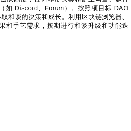
scord、Forum）。按照项目标 DAO
参取和谈的决策和成长。利用区块链浏览器、
果和手艺需求，按期进行和谈升级和功能迭