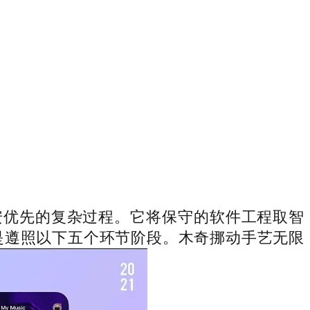
平安优先的复杂过程。它将保守的软件工程取智
凡是遵照以下五个环节阶段。木奇挪动手艺无限