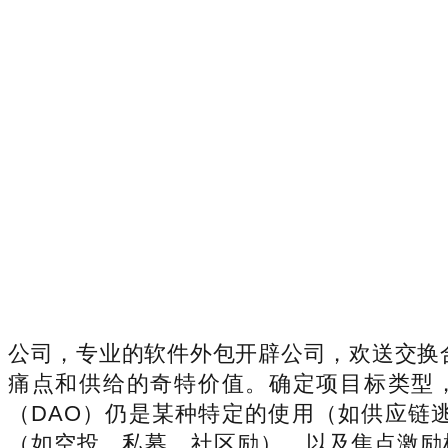
公司，专业的软件外包开辟公司，欢送交换
痛点和供给的奇特价值。确定项目标类型，
（DAO）仍是某种特定的使用（如供应链逃
（如空投、私募、社区励）、以及焦点激励