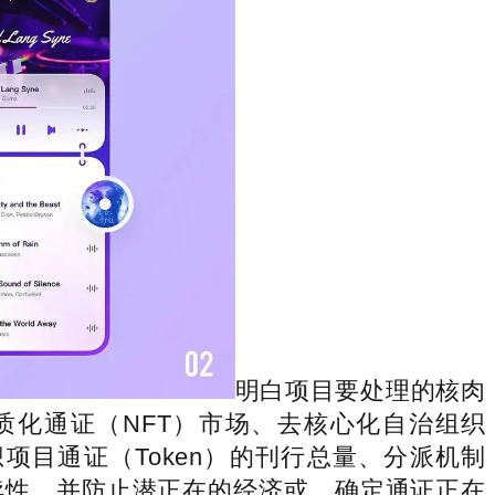
明白项目要处理的核肉
质化通证（NFT）市场、去核心化自治组织
项目通证（Token）的刊行总量、分派机制
续性，并防止潜正在的经济或。确定通证正在