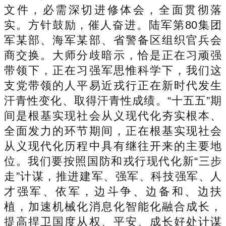
文件，必需深切进修体会，全面贯彻落
实。方针鼓励，催人奋进。陆军第80集团
军某部、海军某部、省警备区组织官兵会
商交换。大师分歧暗示，恰是正在习顽强
带领下，正在习强军思惟科学下，我们这
支党带领的人平易近戎行正在新时代发生
汗青性变化、取得汗青性成绩。“十五五”期
间是根基实现社会从义现代化夯实根本、
全面发力的环节期间，正在根基实现社会
从义现代化历程中具有继往开来的主要地
位。我们要按照国防和戎行现代化新“三步
走”计谋，推进建军、强军、科技强军、人
才强军、依军，边斗争、边备和、边扶
植，加速机械化消息化智能化融合成长，
提高捍卫国度从权、平安、成长好处计谋