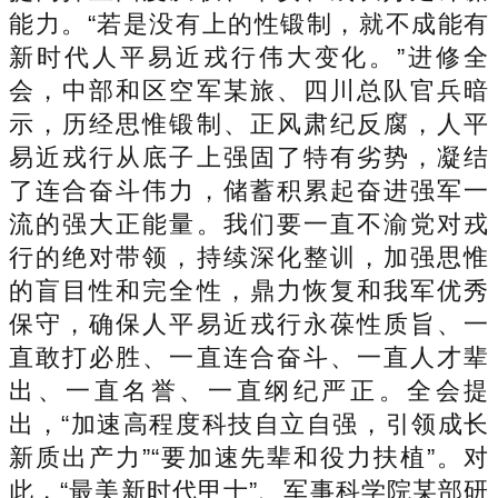
能力。“若是没有上的性锻制，就不成能有
新时代人平易近戎行伟大变化。”进修全
会，中部和区空军某旅、四川总队官兵暗
示，历经思惟锻制、正风肃纪反腐，人平
易近戎行从底子上强固了特有劣势，凝结
了连合奋斗伟力，储蓄积累起奋进强军一
流的强大正能量。我们要一直不渝党对戎
行的绝对带领，持续深化整训，加强思惟
的盲目性和完全性，鼎力恢复和我军优秀
保守，确保人平易近戎行永葆性质旨、一
直敢打必胜、一直连合奋斗、一直人才辈
出、一直名誉、一直纲纪严正。全会提
出，“加速高程度科技自立自强，引领成长
新质出产力”“要加速先辈和役力扶植”。对
此，“最美新时代甲士”、军事科学院某部研