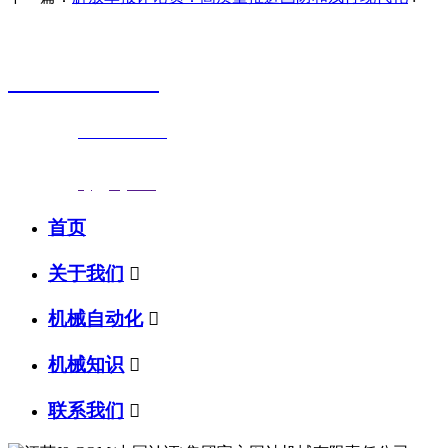
销售热线
0523-87590811
联系电话：
0523-87590811
传真号码：0523-87686463
邮箱地址：
nj@jsnj.com
首页
关于我们

机械自动化

机械知识

联系我们
