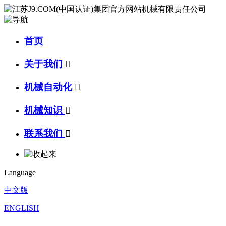
首页
关于我们

机械自动化

机械知识

联系我们

Language
中文版
ENGLISH