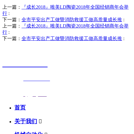
上一篇：
『成长2018』唯美LD陶瓷2018年全国经销商年会举
行
:
下一篇：
全市平安出产工做暨消防救援工做高质量成长推
:
上一篇：
『成长2018』唯美LD陶瓷2018年全国经销商年会举
行
:
下一篇：
全市平安出产工做暨消防救援工做高质量成长推
:
销售热线
0523-87590811
联系电话：
0523-87590811
传真号码：0523-87686463
邮箱地址：
nj@jsnj.com
首页
关于我们
