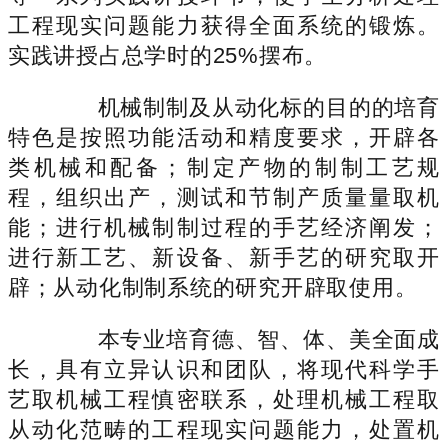
工程现实问题能力获得全面系统的锻炼。
实践讲授占总学时的25%摆布。
机械制制及从动化标的目的的培育
特色是按照功能活动和精度要求，开辟各
类机械和配备；制定产物的制制工艺规
程，组织出产，测试和节制产质量量取机
能；进行机械制制过程的手艺经济阐发；
进行新工艺、新设备、新手艺的研究取开
辟；从动化制制系统的研究开辟取使用。
本专业培育德、智、体、美全面成
长，具有立异认识和团队，将现代科学手
艺取机械工程慎密联系，处理机械工程取
从动化范畴的工程现实问题能力，处置机