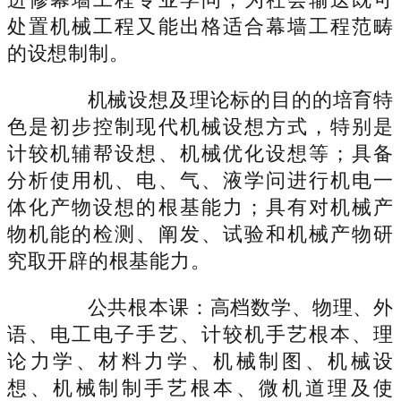
处置机械工程又能出格适合幕墙工程范畴
的设想制制。
机械设想及理论标的目的的培育特
色是初步控制现代机械设想方式，特别是
计较机辅帮设想、机械优化设想等；具备
分析使用机、电、气、液学问进行机电一
体化产物设想的根基能力；具有对机械产
物机能的检测、阐发、试验和机械产物研
究取开辟的根基能力。
公共根本课：高档数学、物理、外
语、电工电子手艺、计较机手艺根本、理
论力学、材料力学、机械制图、机械设
想、机械制制手艺根本、微机道理及使