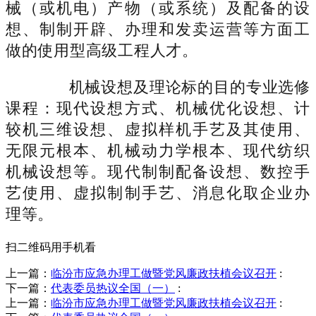
械（或机电）产物（或系统）及配备的设
想、制制开辟、办理和发卖运营等方面工
做的使用型高级工程人才。
机械设想及理论标的目的专业选修
课程：现代设想方式、机械优化设想、计
较机三维设想、虚拟样机手艺及其使用、
无限元根本、机械动力学根本、现代纺织
机械设想等。现代制制配备设想、数控手
艺使用、虚拟制制手艺、消息化取企业办
理等。
扫二维码用手机看
上一篇：
临汾市应急办理工做暨党风廉政扶植会议召开
:
下一篇：
代表委员热议全国（一）
:
上一篇：
临汾市应急办理工做暨党风廉政扶植会议召开
: