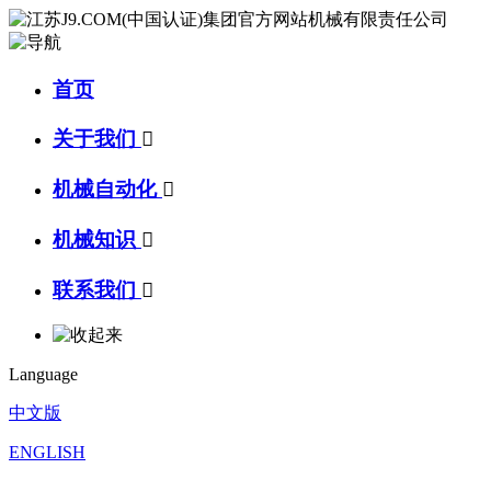
首页
关于我们

机械自动化

机械知识

联系我们

Language
中文版
ENGLISH