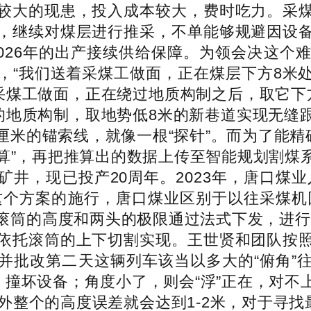
较大的现患，投入成本较大，费时吃力。采
，继续对煤层进行推采，不单能够规避因设
2026年的出产接续供给保障。为领会决这
，“我们送着采煤工做面，正在煤层下方8米
让采煤工做面，正在绕过地质构制之后，取它下
杂的地质构制，取地势低8米的新巷道实现无缝
米的锚索线，就像一根“探针”。而为了能精
测算”，再把推算出的数据上传至智能规划割
井，现已投产20周年。2023年，唐口煤
这个方案的施行，唐口煤业区别于以往采煤机
滚筒的高度和两头的极限通过法式下发，进行
依托滚筒的上下切割实现。王世贤和团队按
并批改第二天这辆列车该当以多大的“俯角”
，撞坏设备；角度小了，则会“浮”正在，对
开外整个的高度误差就会达到1-2米，对于寻找最