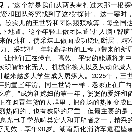
见，“这个就是我们从两头巷打过来那一根
世贤和团队终究找到了这根“探针”。这一霎时
。较实儿的王世贤和团队频频核算，每全国
地下地道。这个年轻工做团队通过“人脑+智
来的挑和，使采煤工做面成功绕过断层，精准
智力开采转型，年轻高学历的工程师带来的新
，让他们正在绿色、高效、平安的能源将来中
实现智能化无人、机械化换人以及从动化减人，
引越来越多大学生成为唐煤人。2025年，
年购置些年货。同王世贤一样，老家正在广西
吃糖。”成为新媳妇的第一年，婆婆的爱好和
正在购置年货的人群里，把商场的热闹变成
烈热闹的，也有狭隘的严重，但最主要的是，
消息光电子学范畴奠定人和开辟者之一，精采
病治疗无效，享年90岁。湖南新化消防车返程