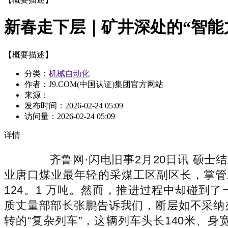
新春走下层｜矿井深处的“智能
【概要描述】
分类：
机械自动化
作者：J9.COM(中国认证)集团官方网站
来源：
发布时间：
2026-02-24 05:09
访问量：
2026-02-24 05:09
详情
齐鲁网·闪电旧事2月20日讯 硕士
业唐口煤业最年轻的采煤工区副区长，掌管工
124。1 万吨。然而，推进过程中却碰到了
质丈量部部长张鹏告诉我们，断层如不采纳
转的“复杂列车”，这辆列车头长140米、