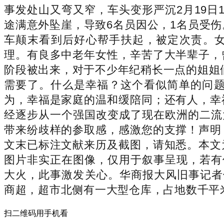
事发处山又弯又窄，车头变形严沉2月19
途满意外坠崖，导致6名员因公，1名员受伤
车颠末看到后好心帮手扶起，被定次责。女
理。有良多中老年女性，辛苦了大半辈子，
阶段被出来，对于不少年纪稍长一点的姐姐
需要了。什么是幸福？这个看似简单的问
为，幸福是家庭的温和缓陪同；还有人，幸
经逐步从一个强国改变成了现在欧洲的二流
带来纷歧样的参取感，感激您的支撑！声明
文末已标注文献来历及截图，请知悉。本文
图片非实正在图像，仅用于叙事呈现，若有
大火，此事激发关心。华商报大风旧事记者
商超，超市北侧有一大型仓库，占地数千平
扫二维码用手机看