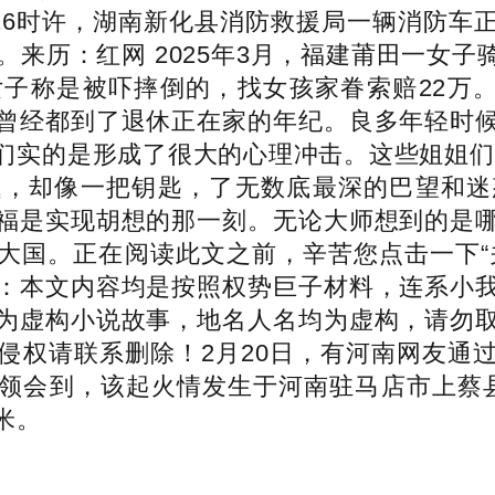
日16时许，湖南新化县消防救援局一辆消防车
。来历：红网 2025年3月，福建莆田一女
子称是被吓摔倒的，找女孩家眷索赔22万。
曾经都到了退休正在家的年纪。良多年轻时
们实的是形成了很大的心理冲击。这些姐姐们
题，却像一把钥匙，了无数底最深的巴望和迷
福是实现胡想的那一刻。无论大师想到的是
大国。正在阅读此文之前，辛苦您点击一下“
：本文内容均是按照权势巨子材料，连系小
为虚构小说故事，地名人名均为虚构，请勿
侵权请联系删除！2月20日，有河南网友通
领会到，该起火情发生于河南驻马店市上蔡
米。