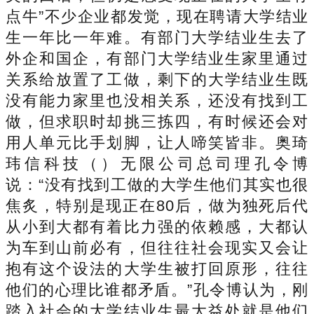
点牛”不少企业都发觉，现在聘请大学结业
生一年比一年难。有部门大学结业生去了
外企和国企，有部门大学结业生家里通过
关系给放置了工做，剩下的大学结业生既
没有能力家里也没相关系，还没有找到工
做，但求职时却挑三拣四，有时候还会对
用人单元比手划脚，让人啼笑皆非。奥琦
玮信科技（）无限公司总司理孔令博
说：“没有找到工做的大学生他们其实也很
焦炙，特别是现正在80后，做为独死后代
从小到大都有着比力强的依赖感，大都认
为车到山前必有，但往往社会现实又会让
抱有这个设法的大学生被打回原形，往往
他们的心理比谁都矛盾。”孔令博认为，刚
踏入社会的大学结业生最大益处就是他们