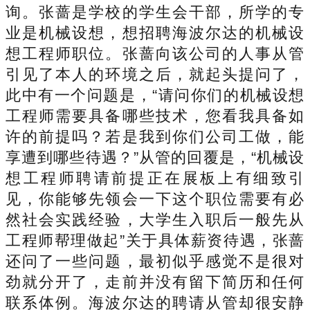
询。张蔷是学校的学生会干部，所学的专
业是机械设想，想招聘海波尔达的机械设
想工程师职位。张蔷向该公司的人事从管
引见了本人的环境之后，就起头提问了，
此中有一个问题是，“请问你们的机械设想
工程师需要具备哪些技术，您看我具备如
许的前提吗？若是我到你们公司工做，能
享遭到哪些待遇？”从管的回覆是，“机械设
想工程师聘请前提正在展板上有细致引
见，你能够先领会一下这个职位需要有必
然社会实践经验，大学生入职后一般先从
工程师帮理做起”关于具体薪资待遇，张蔷
还问了一些问题，最初似乎感觉不是很对
劲就分开了，走前并没有留下简历和任何
联系体例。海波尔达的聘请从管却很安静