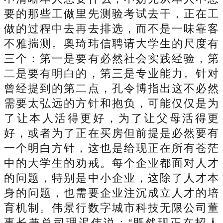
要的那些工做里先测验考试去干，正在工
做的过程中去再去排选，而不是一味靠客
不雅揣测。奥琦玮信聘请大学生的尺度有
三个：第一是要有必然社会实践经验，第
二是要有明白的，第三是专业能力。针对
曾经提到的第二点，孔令博指出这不必然
需要太弘远的方针和抱负，可能仅仅是为
了让本人活得更好，为了让父母活得更
好，或者为了正在买房但前提是必然要有
一个明白方针，这也是给现正在所有苍茫
中的大学生的劝戒。每个企业都面对人才
的问题，特别是中小企业，这除了人才本
身的问题，也需要企业注沉成立人才的培
育机制。伟景行数字城市科技无限公司董
事长兼总司理迟伟说：“既然现正在招人