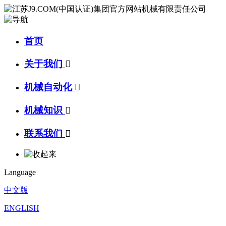
首页
关于我们

机械自动化

机械知识

联系我们

Language
中文版
ENGLISH