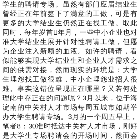
学生的聘请专场。虽然有部门应届结业生
曾经正在年前签下了满意的工做，可是有
更多的大学结业生仍然正在找工做。取此
同时，每年岁首年月，一些中小企业也对
准大学结业生展开针对性聘请工做，但愿
为企业注入新颖的血液。如许的聘请，看
似能够实现大学结业生和企业人才需求之
间的供需对接，然而现实的环境是：大学
生埋怨找工做很难，中小企埋怨业招人很
难。事实这错位呈现正在哪里？又若何处
理此中存正在的问题呢？3月以来，位于海
淀南的中关村人才市场每周五城市如期举
办大学生聘请专场。3月的一个周五早上，
笔者8：30准时抵达中关村人才市场，刚好
是大学生专场聘请会的开场时间，然而会