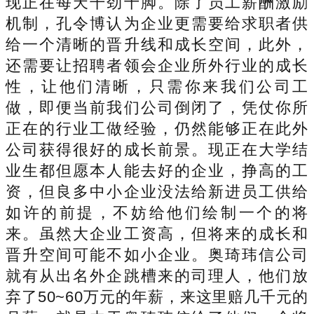
现正在每天干劲十脚。除了员工薪酬激励
机制，孔令博认为企业更需要给求职者供
给一个清晰的晋升线和成长空间，此外，
还需要让招聘者领会企业所外行业的成长
性，让他们清晰，只需你来我们公司工
做，即便当前我们公司倒闭了，凭仗你所
正在的行业工做经验，仍然能够正在此外
公司获得很好的成长前景。现正在大学结
业生都但愿本人能去好的企业，挣高的工
资，但良多中小企业没法给新进员工供给
如许的前提，不妨给他们绘制一个的将
来。虽然大企业工资高，但将来的成长和
晋升空间可能不如小企业。奥琦玮信公司
就有从出名外企跳槽来的司理人，他们放
弃了50~60万元的年薪，来这里赔几千元的