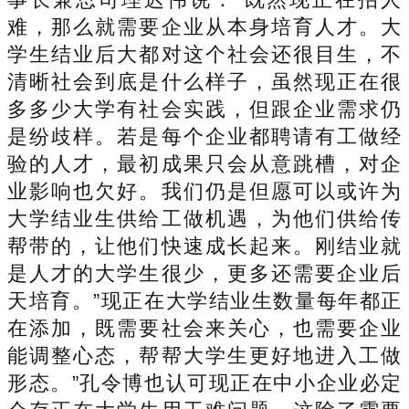
难，那么就需要企业从本身培育人才。大
学生结业后大都对这个社会还很目生，不
清晰社会到底是什么样子，虽然现正在很
多多少大学有社会实践，但跟企业需求仍
是纷歧样。若是每个企业都聘请有工做经
验的人才，最初成果只会从意跳槽，对企
业影响也欠好。我们仍是但愿可以或许为
大学结业生供给工做机遇，为他们供给传
帮带的，让他们快速成长起来。刚结业就
是人才的大学生很少，更多还需要企业后
天培育。”现正在大学结业生数量每年都正
在添加，既需要社会来关心，也需要企业
能调整心态，帮帮大学生更好地进入工做
形态。”孔令博也认可现正在中小企业必定