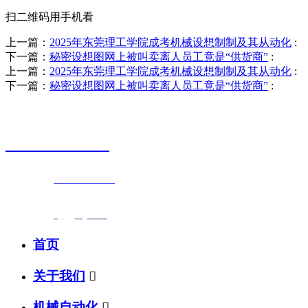
扫二维码用手机看
上一篇：
2025年东莞理工学院成考机械设想制制及其从动化
:
下一篇：
秘密设想图网上被叫卖离人员工竟是“供货商”
:
上一篇：
2025年东莞理工学院成考机械设想制制及其从动化
:
下一篇：
秘密设想图网上被叫卖离人员工竟是“供货商”
:
销售热线
0523-87590811
联系电话：
0523-87590811
传真号码：0523-87686463
邮箱地址：
nj@jsnj.com
首页
关于我们

机械自动化
