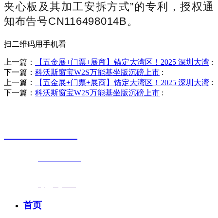
夹心板及其加工安拆方式”的专利，授权通
知布告号CN116498014B。
扫二维码用手机看
上一篇：
【五金展+门票+展商】锚定大湾区！2025 深圳大湾
:
下一篇：
科沃斯窗宝W2S万能基坐版沉磅上市
:
上一篇：
【五金展+门票+展商】锚定大湾区！2025 深圳大湾
:
下一篇：
科沃斯窗宝W2S万能基坐版沉磅上市
:
销售热线
0523-87590811
联系电话：
0523-87590811
传真号码：0523-87686463
邮箱地址：
nj@jsnj.com
首页