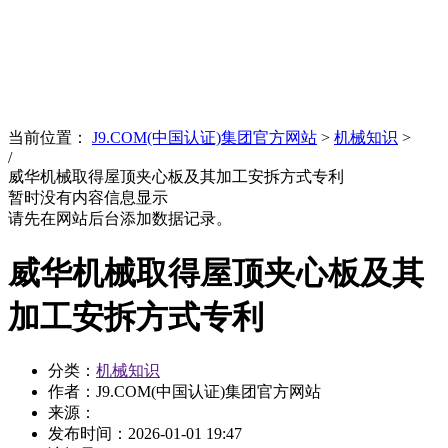
News
文化品牌
当前位置：
J9.COM(中国认证)集团官方网站
>
机械知识
>
/
威华机械取得屋顶夹心板及其加工安拆方式专利
暂时没有内容信息显示
请先在网站后台添加数据记录。
威华机械取得屋顶夹心板及其
加工安拆方式专利
分类：
机械知识
作者：J9.COM(中国认证)集团官方网站
来源：
发布时间：
2026-01-01 19:47