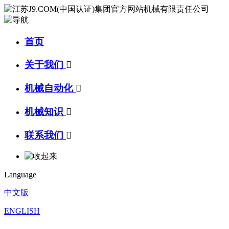
首页
关于我们

机械自动化

机械知识

联系我们

Language
中文版
ENGLISH