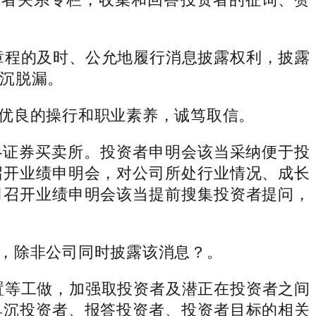
程的及时、公允地履行消息披露权利，披露
沉脱漏。
优良的操行和职业素养，诚笃取信。
证券买卖所。投资者申明会该当采纳便于投
召开业绩申明会，对公司所处行业情况、成长
司召开业绩申明会该当提前搜集投资者提问，
，除非公司同时披露该消息？。
等工做，加强取投资者及潜正在投资者之间
卑沉投资者、报答投资者、投资者目标的相关