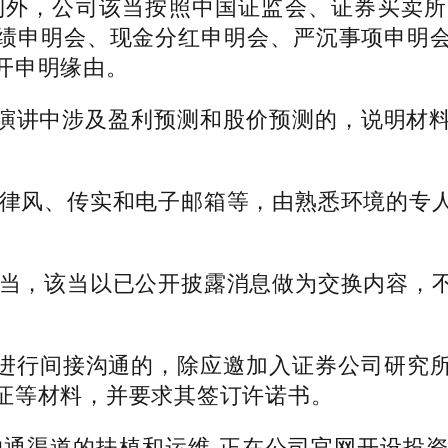
外，公司该当按照中国证监会、证券买卖所
绩申明会、现金分红申明会、严沉事项申明
开申明缘由。
演讲中涉及盈利预测和股价预测的，说明材
律风、传实和电子邮箱等，由熟悉环境的专人
当，该当以已公开披露消息做为交换内容，不
行间接沟通的，除应邀加入证券公司研究所
证等材料，并要求其签订许诺书。
通渠道的扶植和运维 正在公司官网开设投资