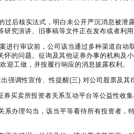
过后核实法式，明白未公开严沉消息被泄露
等研究演讲、旧事稿等文件正在发布或者利用
案进行审议前，公司该当通过多种渠道自动取
关怀的问题。征询及其他证券办事的机构及小
关欢迎工做，并按履行响应的消息披露权利。
出强调性宣传、性提醒(三) 对公司股票及其
券买卖所投资者关系互动平台等公益性收集
关系办理勾当，该当平等看待所有投资者，