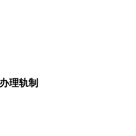
系办理轨制