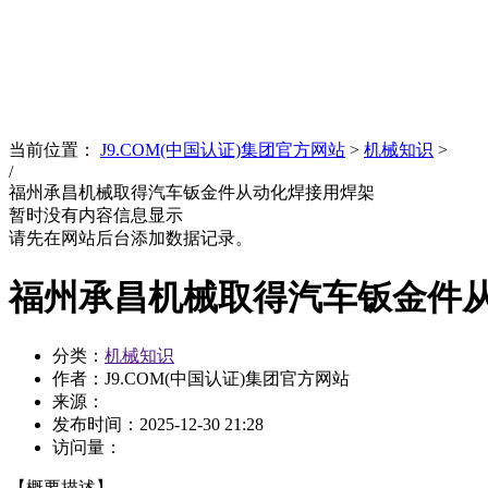
News
文化品牌
当前位置：
J9.COM(中国认证)集团官方网站
>
机械知识
>
/
福州承昌机械取得汽车钣金件从动化焊接用焊架
暂时没有内容信息显示
请先在网站后台添加数据记录。
福州承昌机械取得汽车钣金件
分类：
机械知识
作者：J9.COM(中国认证)集团官方网站
来源：
发布时间：
2025-12-30 21:28
访问量：
【概要描述】