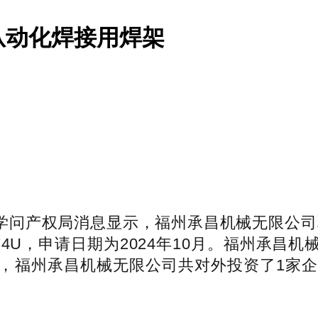
从动化焊接用焊架
度学问产权局消息显示，福州承昌机械无限公司
0374U，申请日期为2024年10月。福州承
，福州承昌机械无限公司共对外投资了1家企