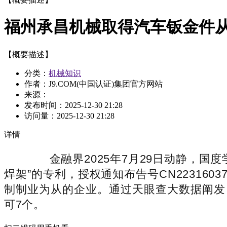
福州承昌机械取得汽车钣金件
【概要描述】
分类：
机械知识
作者：J9.COM(中国认证)集团官方网站
来源：
发布时间：
2025-12-30 21:28
访问量：
2025-12-30 21:28
详情
金融界2025年7月29日动静，国
焊架”的专利，授权通知布告号CN22316
制制业为从的企业。通过天眼查大数据阐发
可7个。