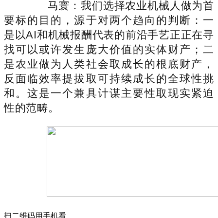
马寰：我们选择农业机械人做为首
要标的目的，源于对两个趋向的判断：一
是以AI和机械报酬代表的前沿手艺正正在寻
找可以或许发生庞大价值的实体财产；二
是农业做为人类社会取成长的根底财产，
反面临效率提拔取可持续成长的全球性挑
和。这是一个兼具计谋主要性取现实紧迫
性的范畴。
扫二维码用手机看