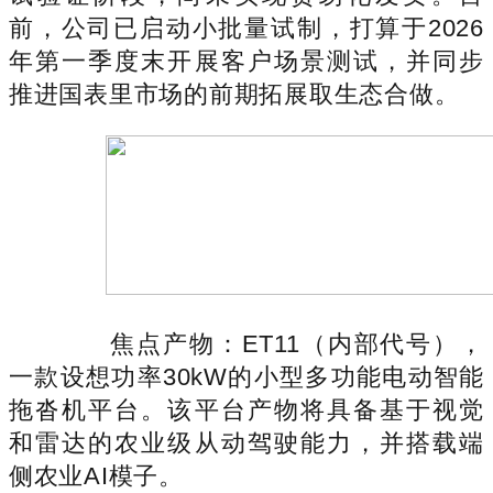
前，公司已启动小批量试制，打算于2026
年第一季度末开展客户场景测试，并同步
推进国表里市场的前期拓展取生态合做。
焦点产物：ET11（内部代号），
一款设想功率30kW的小型多功能电动智能
拖沓机平台。该平台产物将具备基于视觉
和雷达的农业级从动驾驶能力，并搭载端
侧农业AI模子。