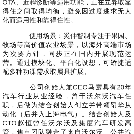
OTA、近程诊断等适用功能，正在立异取靠
得住之间取得均衡，避免因过度逃求无人
化而适用性和靠得住性。
使用场景：奚仲智制专注于果园、
牧场等高价值农业场景，以海外高端市场
为次要方针，同步正在国内开展现范运
营。通过模块化、平台化设想，可矫捷适
配多种功课需求取属具扩展。
公司创始人兼CEO马寰具有20年
汽车行业从业经验，曾于沃尔沃汽车任
职，后做为结合创始人创立并带领昂华从
动化（后并入上海电气）。结合创始人及
CTO赵恒曾任沃尔沃及集度汽车研发高
管，焦点团队融合了来自沃尔沃、公共汽