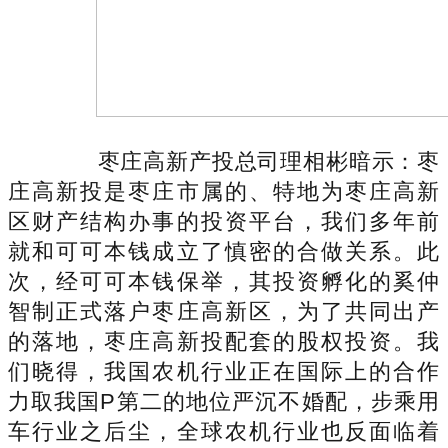
枣庄高新产投总司理相彬暗示：枣
庄高新投是枣庄市属的、特地为枣庄高新
区财产结构办事的投资平台，我们多年前
就和可可本钱成立了慎密的合做关系。此
次，经可可本钱保举，其投资孵化的奚仲
智制正式落户枣庄高新区，为了共同出产
的落地，枣庄高新投配套的股权投资。我
们晓得，我国农机行业正在国际上的合作
力取我国P第二的地位严沉不婚配，步乘用
车行业之后尘，全球农机行业也反面临着