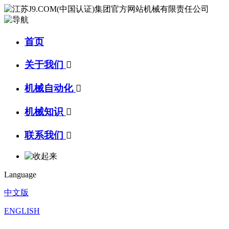
首页
关于我们

机械自动化

机械知识

联系我们

Language
中文版
ENGLISH