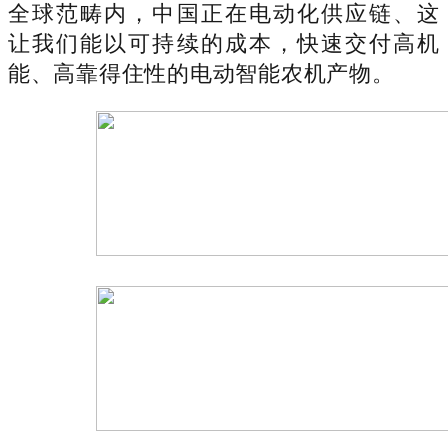
全球范畴内，中国正在电动化供应链、这
让我们能以可持续的成本，快速交付高机
能、高靠得住性的电动智能农机产物。