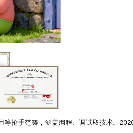
抢手范畴，涵盖编程、调试取技术。202