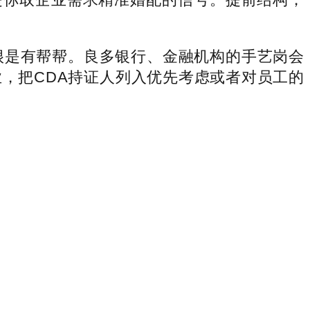
很是有帮帮。良多银行、金融机构的手艺岗会
，把CDA持证人列入优先考虑或者对员工的