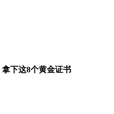
：拿下这8个黄金证书