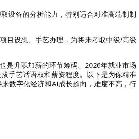
取设备的分析能力，特别适合对准高端制制
目设想、手艺办理，为将来考取中级/高级
是升职加薪的环节筹码。2026年就业市场
提拔手艺话语权和薪资程度。以下是为你精准
将来数字化经济和AI成长趋向，难度不高，行