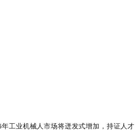
6年工业机械人市场将迸发式增加，持证人才