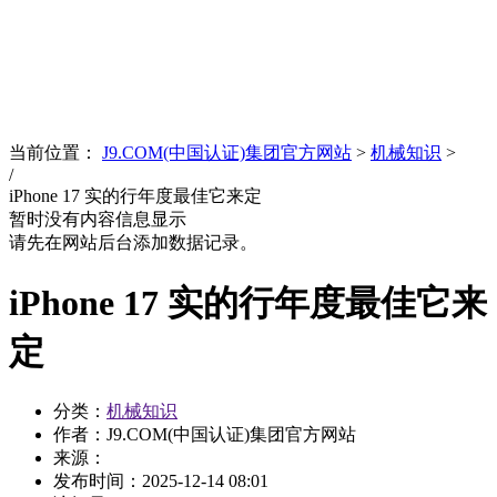
News
文化品牌
当前位置：
J9.COM(中国认证)集团官方网站
>
机械知识
>
/
iPhone 17 实的行年度最佳它来定
暂时没有内容信息显示
请先在网站后台添加数据记录。
iPhone 17 实的行年度最佳它来
定
分类：
机械知识
作者：J9.COM(中国认证)集团官方网站
来源：
发布时间：
2025-12-14 08:01