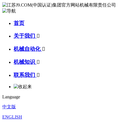
首页
关于我们

机械自动化

机械知识

联系我们

Language
中文版
ENGLISH