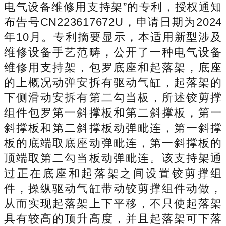
电气设备维修用支持架”的专利，授权通知
布告号CN223617672U，申请日期为2024
年10月。专利摘要显示，本适用新型涉及
维修设备手艺范畴，公开了一种电气设备
维修用支持架，包罗底座和起落架，底座
的上概况动弹安拆有驱动气缸，起落架的
下侧滑动安拆有第二勾当板，所述铰剪撑
组件包罗第一斜撑板和第二斜撑板，第一
斜撑板和第二斜撑板动弹毗连，第一斜撑
板的底端取底座动弹毗连，第一斜撑板的
顶端取第二勾当板动弹毗连。该支持架通
过正在底座和起落架之间设置铰剪撑组
件，操纵驱动气缸带动铰剪撑组件动做，
从而实现起落架上下平移，不只使起落架
具有较高的顶升高度，并且起落架可下落