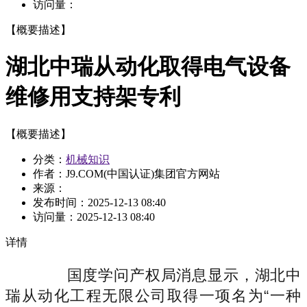
访问量：
【概要描述】
湖北中瑞从动化取得电气设备
维修用支持架专利
【概要描述】
分类：
机械知识
作者：J9.COM(中国认证)集团官方网站
来源：
发布时间：
2025-12-13 08:40
访问量：
2025-12-13 08:40
详情
国度学问产权局消息显示，湖北中
瑞从动化工程无限公司取得一项名为“一种