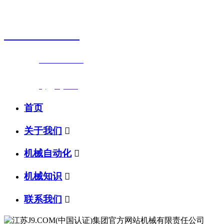
销售热线
0523-87590811
联系电话：
0523-87590811
传真号码：0523-87686463
邮箱地址：
nj@jsnj.com
首页
关于我们

机械自动化

机械知识

联系我们
