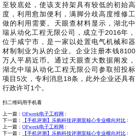
至较底处，使该支持架具有较低的初始高
度，利用愈加便利，满脚分歧高度维修工
做的利用需要。天眼查材料显示，湖北中
瑞从动化工程无限公司，成立于2016年，
位于咸宁市，是一家以处置电气机械和器
材制制业为从的企业。企业注册本钱8100
万人平易近币。通过天眼查大数据阐发，
湖北中瑞从动化工程无限公司参取招投标
项目5次，专利消息18条，此外企业还具有
行政许可1个。
扫二维码用手机看
上一篇：
OFweek电子工程网
:
下一篇：
【手机评测】乐购科技评测室核心专业横向对比
:
上一篇：
OFweek电子工程网
:
下一篇：
【手机评测】乐购科技评测室核心专业横向对比
: