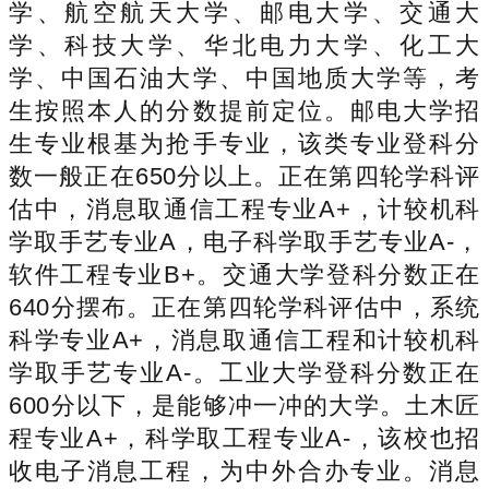
学、航空航天大学、邮电大学、交通大
学、科技大学、华北电力大学、化工大
学、中国石油大学、中国地质大学等，考
生按照本人的分数提前定位。邮电大学招
生专业根基为抢手专业，该类专业登科分
数一般正在650分以上。正在第四轮学科评
估中，消息取通信工程专业A+，计较机科
学取手艺专业A，电子科学取手艺专业A-，
软件工程专业B+。交通大学登科分数正在
640分摆布。正在第四轮学科评估中，系统
科学专业A+，消息取通信工程和计较机科
学取手艺专业A-。工业大学登科分数正在
600分以下，是能够冲一冲的大学。土木匠
程专业A+，科学取工程专业A-，该校也招
收电子消息工程，为中外合办专业。消息