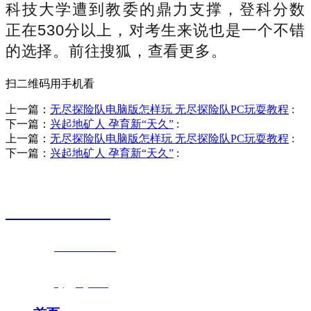
科技大学遭到教委的鼎力支撑，登科分数
正在530分以上，对考生来说也是一个不错
的选择。前往搜狐，查看更多。
扫二维码用手机看
上一篇：
无尽探险队电脑版怎样玩 无尽探险队PC玩耍教程
:
下一篇：
兴起地矿人 孕育新“天久”
:
上一篇：
无尽探险队电脑版怎样玩 无尽探险队PC玩耍教程
:
下一篇：
兴起地矿人 孕育新“天久”
:
销售热线
0523-87590811
联系电话：
0523-87590811
传真号码：0523-87686463
邮箱地址：
nj@jsnj.com