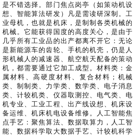
是不错选择。部门焦点岗亭（如策动机设
想、智能算法研发）凡是需读研深制。工
业母机，也就是机床，是制制各类机械的
机械。它能获得国度的高度关心，是由于
几乎所有工业品的出产都离不开它：无论
是新能源车的齿轮、手机的机壳，仍是人
形机械人的减速器、航空航天配备的策动
机，都需要通过它加工成型。材料类：金
属材料、高硬度材料、复合材料；机械
类、制制类、力学类、数学类、电子消息
类、计较机类、仪器取测控、电气类、电
机专业、工业工程、出产线设想、机床设
备运维、机床机电设备维修。人工智能焦
点手艺：聚焦算法、数据取算力，人工智
能、数据科学取大数据手艺、计较机科学