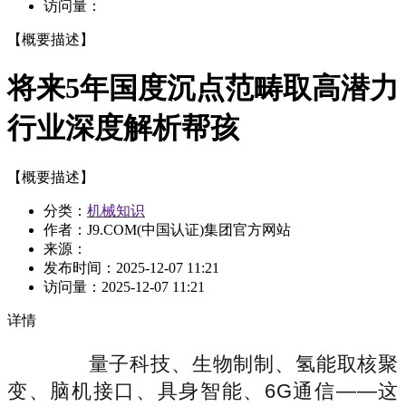
访问量：
【概要描述】
将来5年国度沉点范畴取高潜力
行业深度解析帮孩
【概要描述】
分类：
机械知识
作者：J9.COM(中国认证)集团官方网站
来源：
发布时间：
2025-12-07 11:21
访问量：
2025-12-07 11:21
详情
量子科技、生物制制、氢能取核聚
变、脑机接口、具身智能、6G通信——这