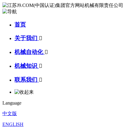
首页
关于我们

机械自动化

机械知识

联系我们

Language
中文版
ENGLISH