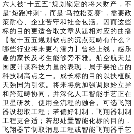
六大被“十五五”规划锁定的将来财产，不
是“短跑冲刺”，而是“马拉松竞赛”，需要政
策耐心、企业苦守和社会包涵。因而这些
标的目的更适合取文章从题相对应的曲播
【被十五五规划钦点的沉点范畴有什么？
哪些行业将来更有潜力】曾经上线，感乐
趣的家长及考生能够旁不雅。航空航天是
国度计谋科技力量的表现，属于要抢占的
科技制高点之一。成长标的目的以扶植航
天强国为引领。将来将愈加强调原始立异
和跨范畴协同，并深化人工智能手艺正在
卫星研发、使用全流程的融合。可选飞翔
器设想取工程；若偏好制制，飞翔器制制
工程更合适；若想处置智能化标的目的，
飞翔器节制取消息工程或智能飞翔器手艺