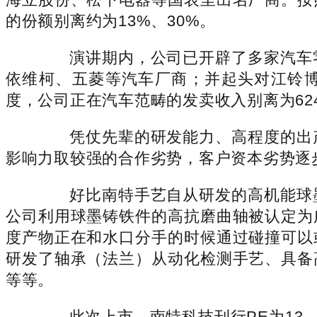
的份额别离约为13%、30%。
演讲期内，公司已开辟了多家汽车零
依维柯、五菱等汽车厂商；并起头对江铃博亚
度，公司正在汽车范畴的发卖收入别离为624。
凭仗先辈的研发能力、高程度的出产
影响力取较强的合作劣势，客户资本劣势逐
好比南特手艺自从研发的高机能球墨
公司利用球墨铸铁件的高抗磨曲轴被认定为
度产物正在和水口分手的时候通过碰撞可以
研发了轴承（法兰）从动化检测手艺、具备
等等。
此次上市，南特科技刊行PE为13。