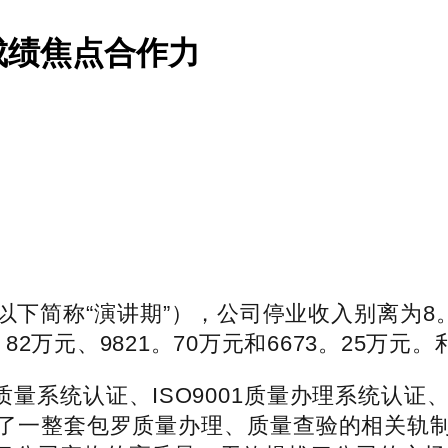
成绩焦点合作力
（以下简称“演讲期”），公司停业收入别离为8。3
。82万元、9821。70万元和6673。25万
量系统认证、ISO9001质量办理系统认证、IS
了一整套包罗质量办理、质量查验的相关轨