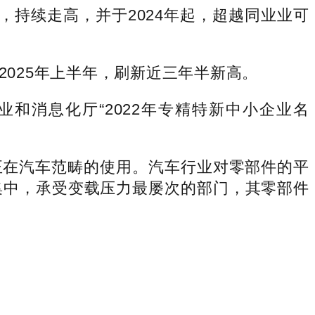
%，持续走高，并于2024年起，超越同业业可
025年上半年，刷新近三年半新高。
消息化厅“2022年专精特新中小企业名
在汽车范畴的使用。汽车行业对零部件的平
集中，承受变载压力最屡次的部门，其零部件