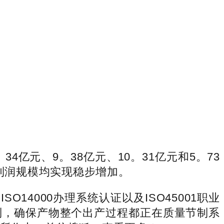
4亿元、9。38亿元、10。31亿元和5。73
元。利润规模均实现稳步增加。
O14000办理系统认证以及ISO45001职业
制，确保产物整个出产过程都正在质量节制系