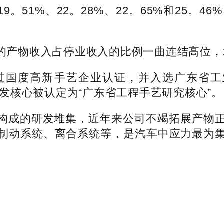
1%、22。28%、22。65%和25。46
物收入占停业收入的比例一曲连结高位，2
度高新手艺企业认证，并入选广东省工业和
司研发核心被认定为“广东省工程手艺研究核心”。
成的研发堆集，近年来公司不竭拓展产物正
制动系统、离合系统等，是汽车中应力最为