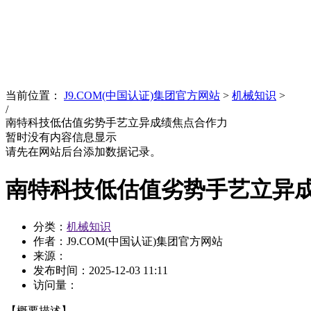
News
文化品牌
当前位置：
J9.COM(中国认证)集团官方网站
>
机械知识
>
/
南特科技低估值劣势手艺立异成绩焦点合作力
暂时没有内容信息显示
请先在网站后台添加数据记录。
南特科技低估值劣势手艺立异
分类：
机械知识
作者：J9.COM(中国认证)集团官方网站
来源：
发布时间：
2025-12-03 11:11
访问量：
【概要描述】