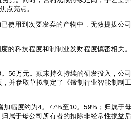
焦点亮点。
已使用到次要发卖的产物中，无效提拔公司
度的科技程度和制制业发财程度慎密相关。
88。56万元。颠末持久持续的研发投入，公司
2项，并参取草拟制定了《锻制行业智能制制工
加幅度约为4。77%至10。59%；归属于母
1%；归属于母公司所有者的扣除非经常性损益后