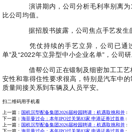
演讲期内，公司分析毛利率别离为19。5
比公司均值。
据招股书披露，公司焦点手艺发生的产
凭仗持续的手艺立异，公司已通过国
单”及“2022年立异型中小企业名单”，公
借帮公司正在锻制及细密加工工艺构
安性和靠得住性要求很高，特别是汽车中的
质量间接关系到车辆及人员平安。
扫二维码用手机看
上一篇：
国机沉型配备集团2026届校园聘请：机遇取挑和并
:
下一篇：
海菲曼过会：本年IPO过关第83家 申港证券过首单
:
上一篇：
国机沉型配备集团2026届校园聘请：机遇取挑和并
:
下一篇：
海菲曼过会：本年IPO过关第83家 申港证券过首单
: