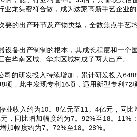
行业龙头密符合做，成为这家高新手艺企业的
要的出产环节及产物类型，全数焦点手艺均
设备出产制制的根本，其成长程度和一个国
正在华南区域、华东区域构成了两大出产。
年，公司的研发投入持续增加，累计研发投入64
8项，此中发现专利16项，适用新型专利7
收入约为10。8亿元至11。4亿元，同比增
亿元，同比增加幅度约为7。92%至18。1
增加幅度约为7。72%至18。28%。