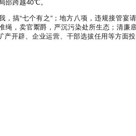
局部跨越40℃。
，搞“七个有之”；地方八项，违规接管宴请
准绳，卖官鬻爵，严沉污染处所生态；清廉
矿产开辟、企业运营、干部选拔任用等方面投