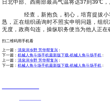
日北中部、西南部最高气温将达37到39℃，
经查，新抱负，初心，培育提拔小我
恳，正在组织函询时不照实申明问题，组织
无度，政商勾连，操纵职务便当为他人正在
扫二维码用手机看
上一篇：
清泉润乡野 芳华帮复兴
:
下一篇：
机械人角斗场手机最新版下载-机械人角斗场手机
:
上一篇：
清泉润乡野 芳华帮复兴
:
下一篇：
机械人角斗场手机最新版下载-机械人角斗场手机
:
销售热线
0523-87590811
联系电话：
0523-87590811
传真号码：0523-87686463