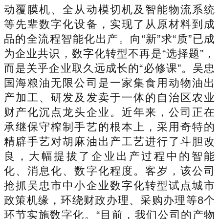
动覆膜机、全从动模切机及智能物流系统
等先辈数字化设备，实现了从原材料到成
品的全流程智能化出产。向“新”求“质”已成
为企业共识，数字化转型不再是“选择题”，
而是关乎企业取久远成长的“必修课”。吴忠
国海粮油无限公司是一家集食用动物油出
产加工、研发及发卖于一体的自治区农业
财产化沉点龙头企业。近年来，公司正在
承继保守榨制手艺的根本上，采用奇特的
精辟手艺对胡麻油出产工艺进行了斗胆改
良，大幅提拔了企业出产过程中的智能
化、消息化、数字化程度。客岁，该公司
抢抓吴忠市中小企业数字化转型试点城市
政策机缘，环绕财政办理、采购办理等8个
环节实施数字化。“目前，我们公司的产物