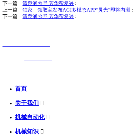
下一篇：
清泉润乡野 芳华帮复兴
:
上一篇：
独家！领取宝发布AGI多模态APP“灵光”即将内测
:
下一篇：
清泉润乡野 芳华帮复兴
:
销售热线
0523-87590811
联系电话：
0523-87590811
传真号码：0523-87686463
邮箱地址：
nj@jsnj.com
首页
关于我们

机械自动化

机械知识
