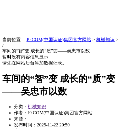
News
文化品牌
当前位置：
J9.COM(中国认证)集团官方网站
>
机械知识
>
/
车间的“智”变 成长的“质”变——吴忠市以数
暂时没有内容信息显示
请先在网站后台添加数据记录。
车间的“智”变 成长的“质”变
——吴忠市以数
分类：
机械知识
作者：J9.COM(中国认证)集团官方网站
来源：
发布时间：
2025-11-22 20:50