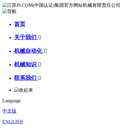
首页
关于我们

机械自动化

机械知识

联系我们

Language
中文版
ENGLISH