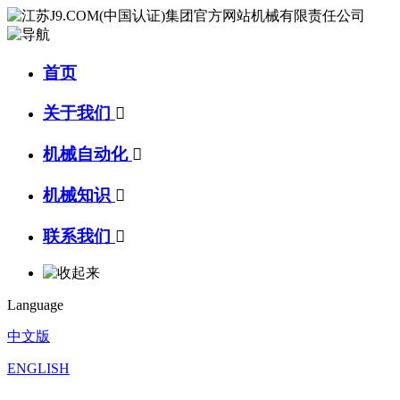
首页
关于我们

机械自动化

机械知识

联系我们

Language
中文版
ENGLISH