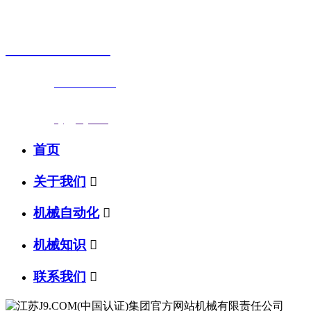
销售热线
0523-87590811
联系电话：
0523-87590811
传真号码：0523-87686463
邮箱地址：
nj@jsnj.com
首页
关于我们

机械自动化

机械知识

联系我们
