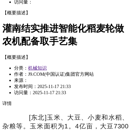
访问量：
【概要描述】
灌南结实推进智能化稻麦轮做
农机配备取手艺集
【概要描述】
分类：
机械知识
作者：J9.COM(中国认证)集团官方网站
来源：
发布时间：
2025-11-17 21:33
访问量：
2025-11-17 21:33
详情
[东北]玉米、大豆、小麦和水稻、
杂粮等。玉米面积为1。4亿亩，大豆7300