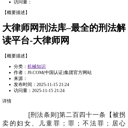
访问量：
【概要描述】
大律师网刑法库–最全的刑法解
读平台-大律师网
【概要描述】
分类：
机械知识
作者：J9.COM(中国认证)集团官方网站
来源：
发布时间：
2025-11-15 21:24
访问量：
2025-11-15 21:24
详情
[刑法条则]第二百四十一条【被拐
卖的妇女、儿童罪；罪；不法罪；居心