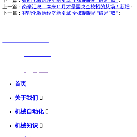
下一篇：
智能化激活经济新引擎 全椒制制的“破局”取“
:
上一篇：
岗亭汇总丨本来11月才是国央企校招的从场！新增
:
下一篇：
智能化激活经济新引擎 全椒制制的“破局”取“
:
销售热线
0523-87590811
联系电话：
0523-87590811
传真号码：0523-87686463
邮箱地址：
nj@jsnj.com
首页
关于我们

机械自动化

机械知识
