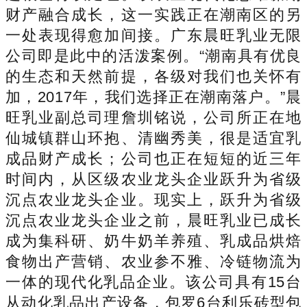
财产融合成长，这一实践正在潮南区的另
一处表现得愈加间接。广东晨旺乳业无限
公司即是此中的活泼案例。“潮南具有优良
的生态和天然前提，各级对我们也关怀有
加，2017年，我们选择正在潮南落户。”晨
旺乳业副总司理詹圳铭说，公司所正在地
仙城镇群山环抱、清幽秀美，很是适宜乳
成品财产成长；公司也正在短短的近三年
时间内，从区级农业龙头企业跃升为省级
沉点农业龙头企业。现实上，跃升为省级
沉点农业龙头企业之前，晨旺乳业已成长
成为集科研、奶牛奶羊养殖、乳成品烘焙
食物出产营销、农业参不雅、冷链物流为
一体的现代化乳品企业。该公司具有15台
从动化乳品出产设备，包罗6台利乐砖型包