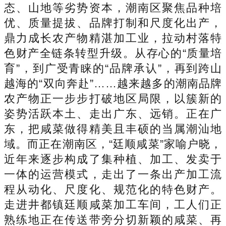
态、山地等劣势资本，潮南区聚焦品种培
优、质量提拔、品牌打制和尺度化出产，
鼎力成长农产物精湛加工业，拉动村落特
色财产全链条转型升级。从存心的“质量培
育”，到广受青睐的“品牌承认”，再到跨山
越海的“双向奔赴”……越来越多的潮南品牌
农产物正一步步打破地区局限，以簇新的
姿势活跃本土、走出广东、远销。正在广
东，把咸菜做得精美且丰硕的当属潮汕地
域。而正在潮南区，“廷顺咸菜”家喻户晓，
近年来逐步构成了集种植、加工、发卖于
一体的运营模式，走出了一条出产加工流
程从动化、尺度化、规范化的特色财产。
走进井都镇廷顺咸菜加工车间，工人们正
熟练地正在传送带旁分切新颖的咸菜、再