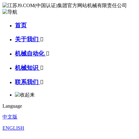
首页
关于我们

机械自动化

机械知识

联系我们

Language
中文版
ENGLISH