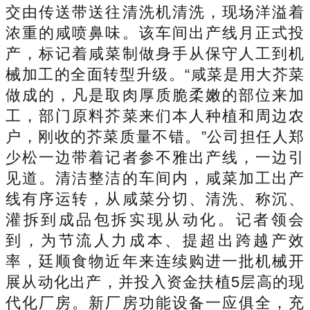
交由传送带送往清洗机清洗，现场洋溢着
浓重的咸喷鼻味。该车间出产线月正式投
产，标记着咸菜制做身手从保守人工到机
械加工的全面转型升级。“咸菜是用大芥菜
做成的，凡是取肉厚质脆柔嫩的部位来加
工，部门原料芥菜来们本人种植和周边农
户，刚收的芥菜质量不错。”公司担任人郑
少松一边带着记者参不雅出产线，一边引
见道。清洁整洁的车间内，咸菜加工出产
线有序运转，从咸菜分切、清洗、称沉、
灌拆到成品包拆实现从动化。记者领会
到，为节流人力成本、提超出跨越产效
率，廷顺食物近年来连续购进一批机械开
展从动化出产，并投入资金扶植5层高的现
代化厂房。新厂房功能设备一应俱全，充