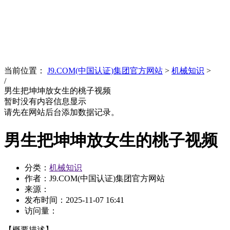
News
文化品牌
当前位置：
J9.COM(中国认证)集团官方网站
>
机械知识
>
/
男生把坤坤放女生的桃子视频
暂时没有内容信息显示
请先在网站后台添加数据记录。
男生把坤坤放女生的桃子视频
分类：
机械知识
作者：J9.COM(中国认证)集团官方网站
来源：
发布时间：
2025-11-07 16:41
访问量：
【概要描述】