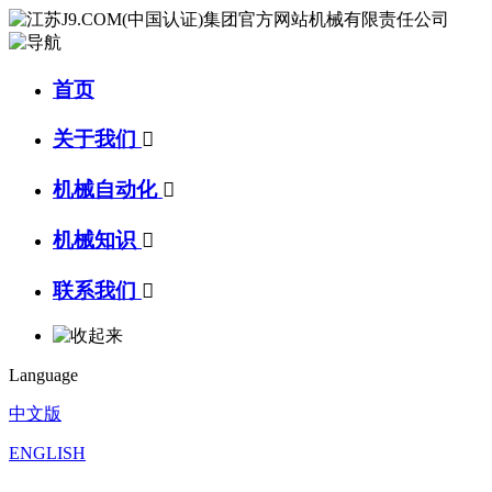
首页
关于我们

机械自动化

机械知识

联系我们

Language
中文版
ENGLISH