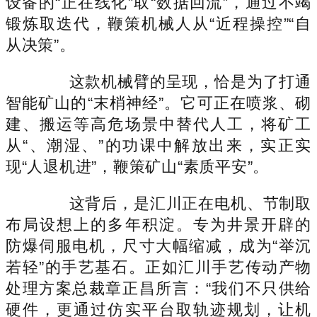
设备的“正在线化”取“数据回流”，通过不竭
锻炼取迭代，鞭策机械人从“近程操控”“自
从决策”。
这款机械臂的呈现，恰是为了打通
智能矿山的“末梢神经”。它可正在喷浆、砌
建、搬运等高危场景中替代人工，将矿工
从“、潮湿、”的功课中解放出来，实正实
现“人退机进”，鞭策矿山“素质平安”。
这背后，是汇川正在电机、节制取
布局设想上的多年积淀。专为井景开辟的
防爆伺服电机，尺寸大幅缩减，成为“举沉
若轻”的手艺基石。正如汇川手艺传动产物
处理方案总裁章正昌所言：“我们不只供给
硬件，更通过仿实平台取轨迹规划，让机