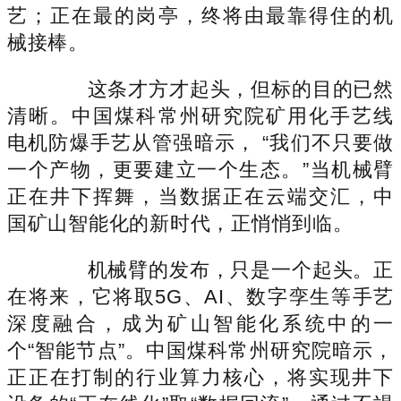
艺；正在最的岗亭，终将由最靠得住的机
械接棒。
这条才方才起头，但标的目的已然
清晰。中国煤科常州研究院矿用化手艺线
电机防爆手艺从管强暗示， “我们不只要做
一个产物，更要建立一个生态。”当机械臂
正在井下挥舞，当数据正在云端交汇，中
国矿山智能化的新时代，正悄悄到临。
机械臂的发布，只是一个起头。正
在将来，它将取5G、AI、数字孪生等手艺
深度融合，成为矿山智能化系统中的一
个“智能节点”。中国煤科常州研究院暗示，
正正在打制的行业算力核心，将实现井下