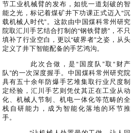
节工业机械臂的发布，如统一道划破的智
能之光，标记着煤矿井下功课正式迈入“沉
载机械人时代”。这款由中国煤科常州研究
院取汇川手艺结合打制的“钢铁臂膀”，不只
填补了行业空白，更以“破界者”之姿，从头
定义了井下智能配备的手艺鸿沟。
此次合做，是“国度队”取“财产
队”的一次深度握手。中国煤科常州研究院
具有五十余年防爆手艺堆集取行业尺度制
定经验，汇川手艺则凭仗其正在工业从动
化、机械人节制、机电一体化等范畴的全
栈自研能力，成为智能化落地的环节推
手。
“让机械人处置最的工做，让人回