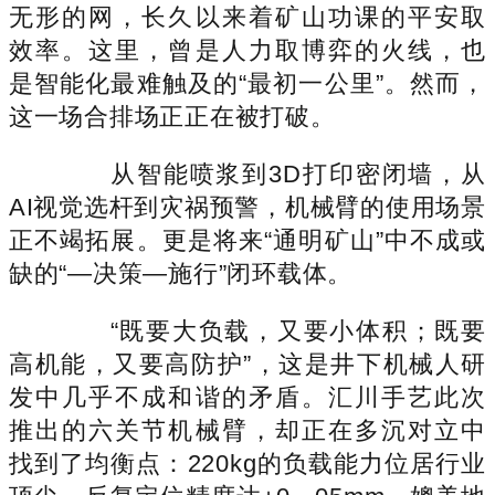
无形的网，长久以来着矿山功课的平安取
效率。这里，曾是人力取博弈的火线，也
是智能化最难触及的“最初一公里”。然而，
这一场合排场正正在被打破。
从智能喷浆到3D打印密闭墙，从
AI视觉选杆到灾祸预警，机械臂的使用场景
正不竭拓展。更是将来“通明矿山”中不成或
缺的“—决策—施行”闭环载体。
“既要大负载，又要小体积；既要
高机能，又要高防护”，这是井下机械人研
发中几乎不成和谐的矛盾。汇川手艺此次
推出的六关节机械臂，却正在多沉对立中
找到了均衡点：220kg的负载能力位居行业