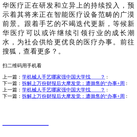
华医疗正在研发和立异上的持续投入，预
示着其将来正在智能医疗设备范畴的广漠
前景。跟着手艺的不竭迭代更新，等候新
华医疗可以或许继续引领行业的成长潮
水，为社会供给更优良的医疗办事。前往
搜狐，查看更多？。
扫二维码用手机看
上一篇：
学机械人手艺哪家强中国大学找____？
:
下一篇：
拆解上万份财报后大摩发觉：遭抛售的“办事+周
:
上一篇：
学机械人手艺哪家强中国大学找____？
:
下一篇：
拆解上万份财报后大摩发觉：遭抛售的“办事+周
:
销售热线
0523-87590811