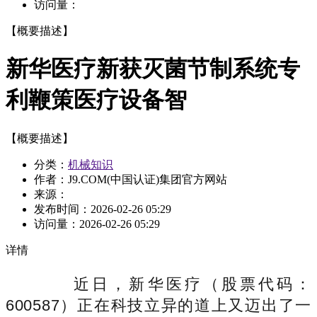
访问量：
【概要描述】
新华医疗新获灭菌节制系统专
利鞭策医疗设备智
【概要描述】
分类：
机械知识
作者：J9.COM(中国认证)集团官方网站
来源：
发布时间：
2026-02-26 05:29
访问量：
2026-02-26 05:29
详情
近日，新华医疗（股票代码：
600587）正在科技立异的道上又迈出了一