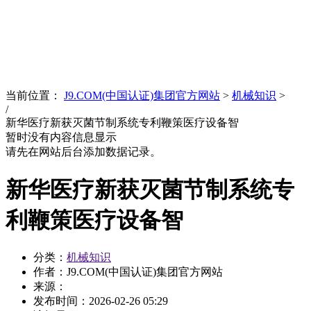
News
文化品牌
当前位置：
J9.COM(中国认证)集团官方网站
>
机械知识
>
/
新华医疗新获灭菌节制系统专利鞭策医疗设备智
暂时没有内容信息显示
请先在网站后台添加数据记录。
新华医疗新获灭菌节制系统专
利鞭策医疗设备智
分类：
机械知识
作者：J9.COM(中国认证)集团官方网站
来源：
发布时间：
2026-02-26 05:29